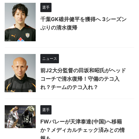
選手
千葉GK碓井健平を獲得へ 3シーズン
ぶりの清水復帰
ニュース
前J2大分監督の田坂和昭氏がヘッド
コーチで清水復帰！守備のテコ入
れ？チームのテコ入れ？
選手
FWバレーが天津泰達(中国)へ移籍
か？メディカルチェック済みとの情
報も