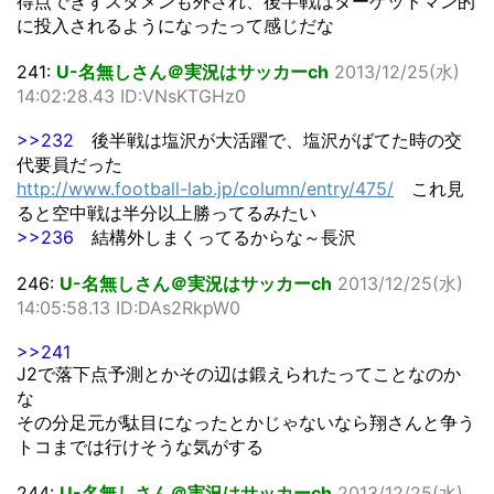
得点できずスタメンも外され、後半戦はターゲットマン的
に投入されるようになったって感じだな
241:
U-名無しさん＠実況はサッカーch
2013/12/25(水)
14:02:28.43 ID:VNsKTGHz0
>>232
後半戦は塩沢が大活躍で、塩沢がばてた時の交
代要員だった
http://www.football-lab.jp/column/entry/475/
これ見
ると空中戦は半分以上勝ってるみたい
>>236
結構外しまくってるからな～長沢
246:
U-名無しさん＠実況はサッカーch
2013/12/25(水)
14:05:58.13 ID:DAs2RkpW0
>>241
J2で落下点予測とかその辺は鍛えられたってことなのか
な
その分足元が駄目になったとかじゃないなら翔さんと争う
トコまでは行けそうな気がする
244:
U-名無しさん＠実況はサッカーch
2013/12/25(水)