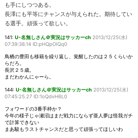
も手にしつつある。
長澤にも平等にチャンスが与えられた。期待してい
る選手。頑張って欲しい。
141:
U-名無しさん＠実況はサッカーch
2013/12/25(水)
07:39:38.14 ID:pHQpOlQq0
鳥栖の豊田も移籍を繰り返し、覚醒したのは２５くらいか
らだろ。
長沢２５歳。
まだわかんにゃーら。
144:
U-名無しさん＠実況はサッカーch
2013/12/25(水)
07:45:25.27 ID:1oQdvH6L0
フォワードの3番手枠か？
今年の様子じゃ瀬沼はまだ戦力にならず亜人夢は怪我ガチ
で計算できない
まあ駿もラストチャンスだと思って頑張ってほしいわ