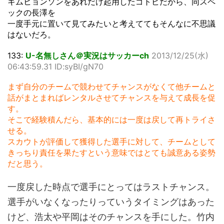
キムヒョンソンをあれだけ起用したゴトビだから、同スペ
ックの長澤を
一度手元に置いて見てみたいと考えててもそんなに不思議
はないだろ。
133:
U-名無しさん＠実況はサッカーch
2013/12/25(水)
06:43:59.31 ID:syBI/gN70
まず自分のチームで競わせてチャンスがなくて他チームと
話がまとまればレンタルさせてチャンスを与えて成長を促
す。
そこで経験積んだら、基本的には一度は戻して再トライさ
せる。
スカウトが評価して獲得した選手に対して、チームとして
きっちり責任を果たすという意味ではとても誠意ある姿勢
だと思う。
一度戻した時点で選手にとってはラストチャンス。
選手がいなくなったりっていうタイミングはあった
けど、浩太や平岡はそのチャンスを手にした。竹内