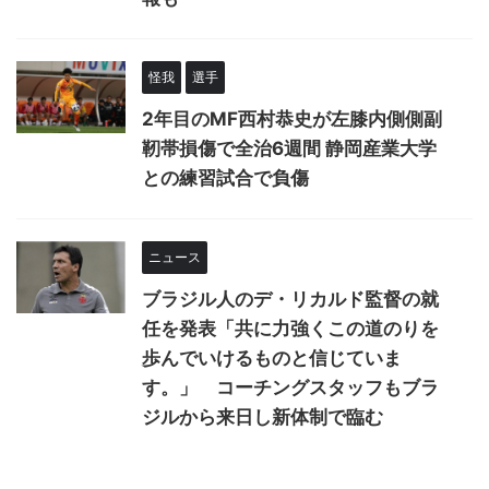
怪我
選手
2年目のMF西村恭史が左膝内側側副
靭帯損傷で全治6週間 静岡産業大学
との練習試合で負傷
ニュース
ブラジル人のデ・リカルド監督の就
任を発表「共に力強くこの道のりを
歩んでいけるものと信じていま
す。」 コーチングスタッフもブラ
ジルから来日し新体制で臨む