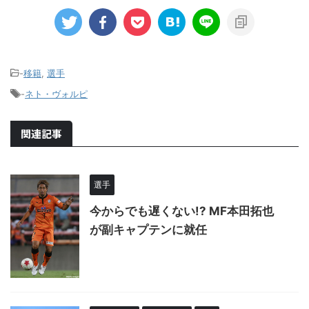
-
移籍
,
選手
-
ネト・ヴォルピ
関連記事
選手
今からでも遅くない!? MF本田拓也
が副キャプテンに就任