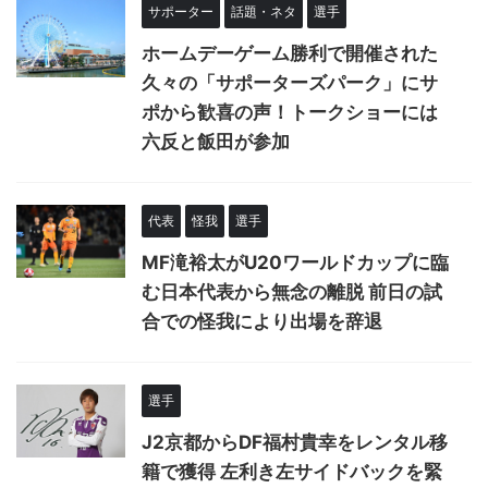
サポーター
話題・ネタ
選手
ホームデーゲーム勝利で開催された
久々の「サポーターズパーク」にサ
ポから歓喜の声！トークショーには
六反と飯田が参加
代表
怪我
選手
MF滝裕太がU20ワールドカップに臨
む日本代表から無念の離脱 前日の試
合での怪我により出場を辞退
選手
J2京都からDF福村貴幸をレンタル移
籍で獲得 左利き左サイドバックを緊