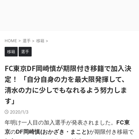
HOME
>
選手
>
移籍
>
移籍
選手
FC東京DF岡崎慎が期限付き移籍で加入決
定！ 「自分自身の力を最大限発揮して、
清水の力に少しでもなれるよう努力しま
す」
2020/1/3
年明け一人目の加入選手が発表されました。
FC東
京
の
DF岡崎慎(おかざき・まこと)
が期限付き移籍で