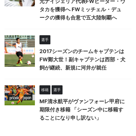
元ナイジェリア代表FWピーター・ウ
タカを獲得へ FWミッチェル・デュ
ークの獲得も合意で五大陸制覇へ
選手
2017シーズンのチームキャプテンは
FW鄭大世！副キャプテンは西部・犬
飼が継続、新規に河井が就任
移籍
選手
MF清水航平がヴァンフォーレ甲府に
期限付き移籍 「シーズン中に移籍す
ることになり申し訳ない」