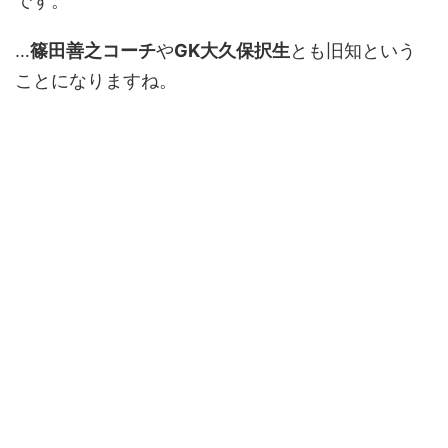
です。
…
篠田善之コーチ
や
GK大久保択生
とも旧知という
ことになりますね。