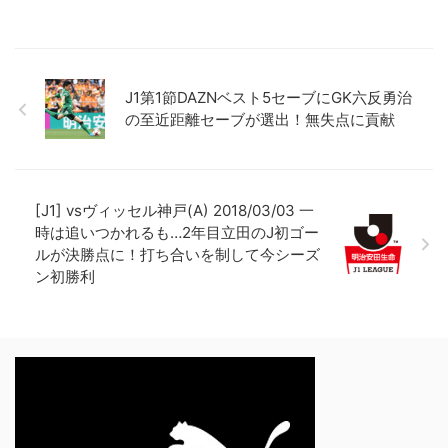
J1第1節DAZNベスト5セーブにGK六反勇治
の至近距離セーブが選出！無失点に貢献
[J1] vsヴィッセル神戸(A) 2018/03/03 一
時は追いつかれるも…2年目立田のJ初ゴー
ルが決勝点に！打ち合いを制して今シーズ
ン初勝利