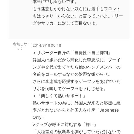
本当に申し訳ないです。
もう迷惑しかかけない奴らには選手もフロント
もはっきり「いらない」と言っていいよ。Jリー
グやサッカーに対して面目ないよ。
名無しサ
2014/3/16 00:48
ポ
＞サポーター自身の「自発性・自己抑制」
韓国人は嫌いだから帰化した李忠成に、ブーイ
ングや交代で出てきたら他のベンチメンバーの
名前をコールするなどの陰湿な嫌がらせ。
さらに李忠成を応援するゲーフラをあげていた
サポを恫喝してゲーフラを下げさせる。
＞「楽しくて熱いサポート」
熱いサポートの為に、外国人が来ると応援に統
率がとれないからと外国人を排斥「Japanese
Only」
>クラブが厳正に対処する「抑止」
「人種差別の横断幕を剥がしていただけないで