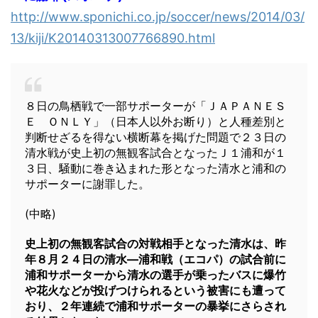
http://www.sponichi.co.jp/soccer/news/2014/03/
13/kiji/K20140313007766890.html
８日の鳥栖戦で一部サポーターが「ＪＡＰＡＮＥＳ
Ｅ ＯＮＬＹ」（日本人以外お断り）と人種差別と
判断せざるを得ない横断幕を掲げた問題で２３日の
清水戦が史上初の無観客試合となったＪ１浦和が１
３日、騒動に巻き込まれた形となった清水と浦和の
サポーターに謝罪した。
(中略)
史上初の無観客試合の対戦相手となった清水は、昨
年８月２４日の清水―浦和戦（エコパ）の試合前に
浦和サポーターから清水の選手が乗ったバスに爆竹
や花火などが投げつけられるという被害にも遭って
おり、２年連続で浦和サポーターの暴挙にさらされ