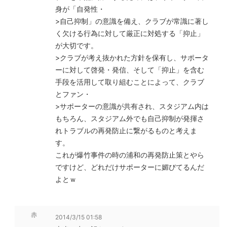
身が「自発性・
>自己抑制」の意識を備え、クラブが常識に著し
く欠ける行為に対して厳正に対処する「抑止」
が大切です。
>クラブが考え抜かれた方針を保有し、サポータ
ーに対して啓発・発信、そして「抑止」を含む
手段を活用して取り組むことによって、クラブ
とファン・
>サポーターの意識が共有され、スタジアム内は
もちろん、スタジアム外でも自己抑制が発揮さ
れトラブルの再発防止に繋がるものと考えま
す。
これが爆竹事件の時の浦和の再発防止策とやら
ですけど、どれだけサポーターに媚びてるんだ
よとｗ
赤
2014/3/15 01:58