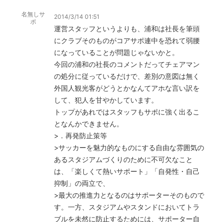
名無しサ
2014/3/14 01:51
ポ
運営スタッフというよりも、浦和は社長を筆頭
にクラブそのものがコアサポ連中を恐れて弱腰
になっていることが問題じゃないかと。
今回の浦和の社長のコメントだってチェアマン
の処分に従っているだけで、差別の意図は無く
外国人観光客がどうとかなんてアホな言い訳を
して、犯人を甘やかしています。
トップがあれではスタッフもサポに強く出るこ
となんかできません。
>．再発防止策等
>サッカーを魅力的なものにする自由な雰囲気の
あるスタジアムづくりのために不可欠なこと
は、「楽しくて熱いサポート」「自発性・自己
抑制」の両立で、
>最大の推進力となるのはサポーターそのもので
す。一方、スタジアムやスタンドにおいてトラ
ブルを未然に防止するためには、サポーター自