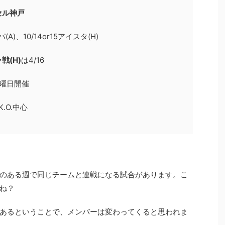
セル神戸
(A)、10/14or15アイスタ(H)
戦(H)
は4/16
金曜日開催
.O.中心
プのある週で同じチームと連戦になる試合があります。こ
ね？
あるということで、メンバーは変わってくると思われま