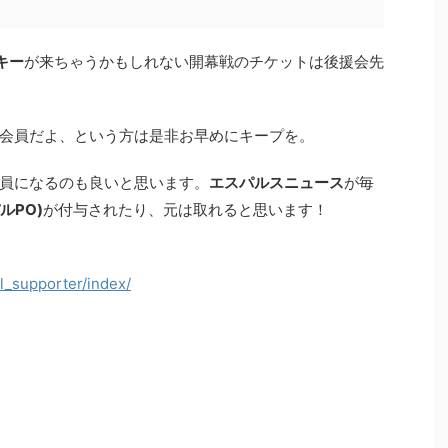
キー
が来ちゃうかもしれない開幕戦のチケットは後援会先
会員だよ、という方は是非お早めにキープを。
員になるのも良いと思います。
エスパルスニュース
が毎
ルPO)
が付与されたり、元は取れると思います！
al_supporter/index/