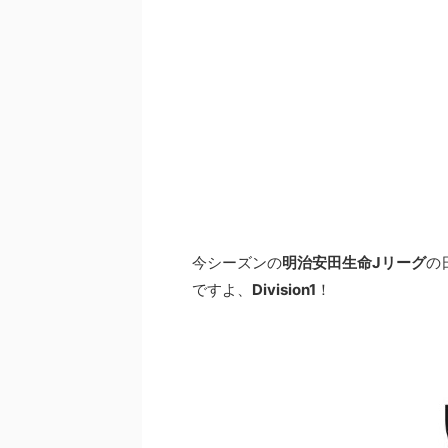
今シーズンの
明治安田生命Jリーグ
の
ですよ、
Division1
！