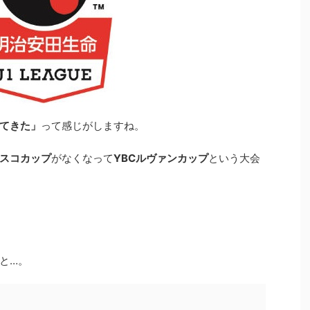
てきた」
って感じがしますね。
スコカップ
がなくなって
YBCルヴァンカップ
という大会
と…。