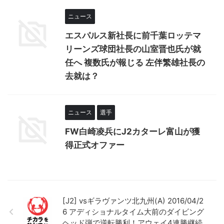
ニュース
エスパルス新社長に前千葉ロッテマ
リーンズ球団社長の山室晋也氏が就
任へ 複数氏が報じる 左伴繁雄社長の
去就は？
ニュース
選手
FW白崎凌兵にJ2カターレ富山が獲
得正式オファー
[J2] vsギラヴァンツ北九州(A) 2016/04/2
6 アディショナルタイム大前のダイビング
ヘッド弾で逆転勝利！アウェイ4連勝継続