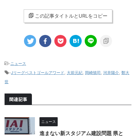
この記事タイトルとURLをコピー
-
ニュース
-
Jリーグベストゴールアワード
,
大前元紀
,
岡崎慎司
,
河井陽介
,
鄭大
世
関連記事
ニュース
進まない新スタジアム建設問題 県と