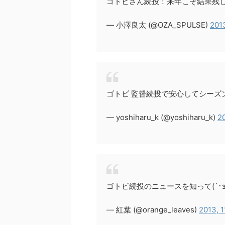
ゴトビさん続投！来年こそ結果残
— 小澤良太 (@OZA_SPULSE)
201
ゴトビ 監督続投で安心してシーズ
— yoshiharu_k (@yoshiharu_k)
2
ゴトビ続投のニュースを知って(´･з
— 紅葉 (@orange_leaves)
2013, 