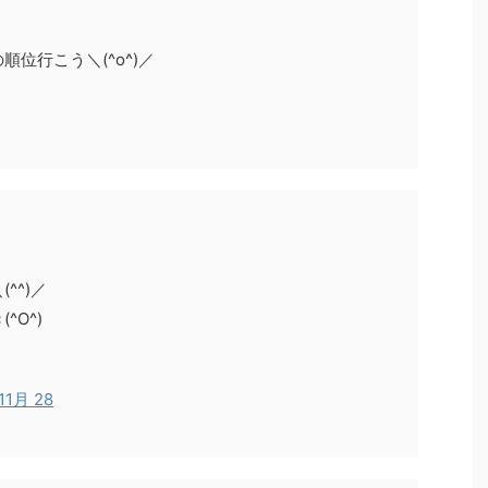
位行こう＼(^o^)／
^^)／
O^)
 11月 28