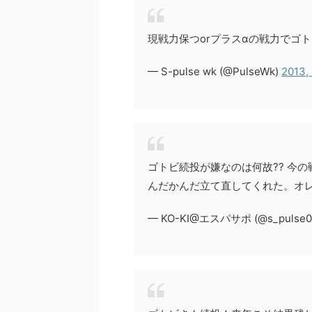
現戦力保つorプラスαの戦力でゴ
— S-pulse wk (@PulseWk)
2013,
ゴトビ続投が嫌なのは何故?? 今
んだかんだ立て直してくれた。オ
— KO-KI@エスパサポ (@s_pulse0