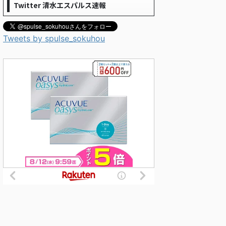
Twitter 清水エスパルス速報
Tweets by spulse_sokuhou