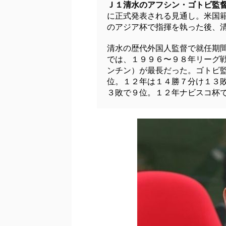
Ｊ１清水のアフシン・ゴトビ監
に正式発表される見通し。米国
のアジア杯で指揮を執った後、
清水の歴代外国人監督で就任期
では、１９９６〜９８年リーグ
ンチン）が最長だった。ゴトビ
位。１２年は１４勝７分け１３
３敗で９位。１２年ナビスコ杯