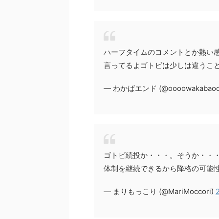
ハーフタイムのコメントとか熱い
言ってるよゴトビは少しは違うこ
— わかばエンド (@oooowakabaoo
ゴトビ続投か・・・。そうか・・
体制を継続できるから降格の可能
— まりもっこり (@MariMoccori)