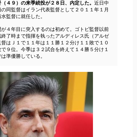
督（４９）の来季続投が２８日、内定した。
近日中
籍の同監督はイラン代表監督として２０１１年１月
清水監督に就任した。
間が４年目に突入するのは初めて。ゴトビ監督以前
戦終了時まで指揮を執ったアルディレス氏（アルゼ
監督はＪ１で１１年は１１勝１２分け１１敗で１０
敗で９位。今季は３２試合を終えて１４勝５分け１
では準優勝している。