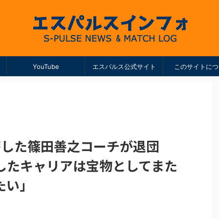
YouTube
エスパルス公式サイト
このサイトにつ
籍した篠田善之コーチが退団
したキャリアは宝物としてまた
たい」