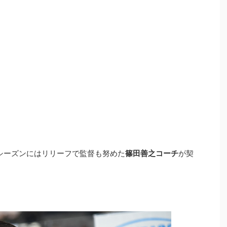
19シーズンにはリリーフで監督も努めた
篠田善之コーチ
が契