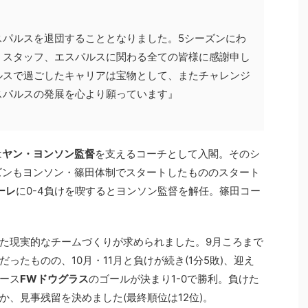
スパルスを退団することとなりました。5シーズンにわ
、スタッフ、エスパルスに関わる全ての皆様に感謝申し
ルスで過ごしたキャリアは宝物として、またチャレンジ
スパルスの発展を心より願っています』
は
ヤン・ヨンソン監督
を支えるコーチとして入閣。そのシ
ーズンもヨンソン・篠田体制でスタートしたもののスタート
ーレ
に0-4負けを喫するとヨンソン監督を解任。篠田コー
た現実的なチームづくりが求められました。9月ころまで
ったものの、10月・11月と負けが続き(1分5敗)、迎え
ース
FWドウグラス
のゴールが決まり1-0で勝利。負けた
、見事残留を決めました(最終順位は12位)。