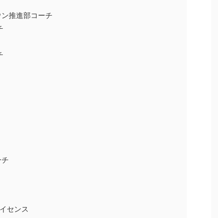
ウン推進部コーチ
チ
チ
ーチ
イセンス