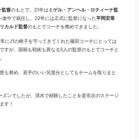
ー監督
のもとで、21年は
ミゲル・アンヘル・ロティーナ監
ズン途中で就任し、22年には正式に監督になった
平岡宏章
リカルド監督
のもとでコーチを務めてきました。
、常にJ1の椅子を守ってきてくれた篠田コーチにとっては
ですが、国籍も戦術も異なる5人の監督のもとでコーチと
。
督も努め、若手のいい兄貴分としてもチームを取りまと
ーズンでしたが、清水で経験したことを是非次のステージ
ます！