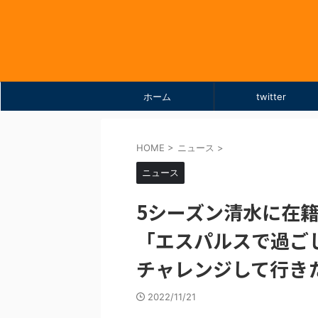
ホーム
twitter
HOME
>
ニュース
>
ニュース
5シーズン清水に在
「エスパルスで過ご
チャレンジして行き
2022/11/21