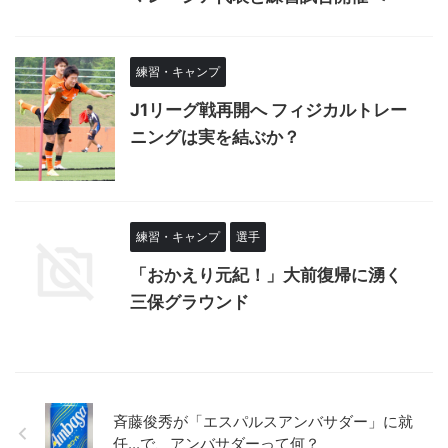
練習・キャンプ
J1リーグ戦再開へ フィジカルトレー
ニングは実を結ぶか？
練習・キャンプ
選手
「おかえり元紀！」大前復帰に湧く
三保グラウンド
斉藤俊秀が「エスパルスアンバサダー」に就
任...で、アンバサダーって何？