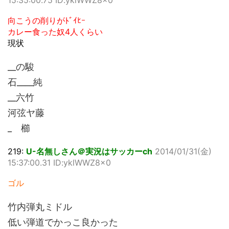
向こうの削りがﾄﾞｲﾋｰ
カレー食った奴4人くらい
現状
__の駿
石____純
__六竹
河弦ヤ藤
_ 櫛
219:
U-名無しさん＠実況はサッカーch
2014/01/31(金)
15:37:00.31 ID:yklWWZ8x0
ゴル
竹内弾丸ミドル
低い弾道でかっこ良かった