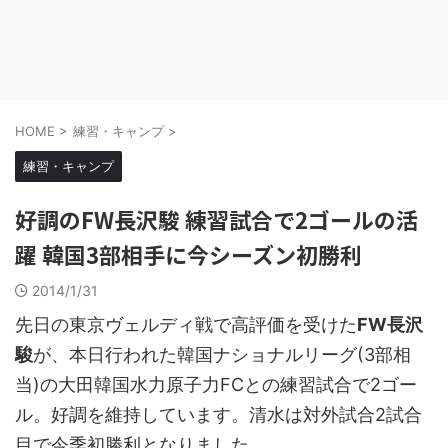
HOME
>
練習・キャンプ
>
練習・キャンプ
好調のFW長沢駿 練習試合で2ゴールの活
躍 韓国3部相手に今シーズン初勝利
2014/1/31
先日の東京ヴェルディ戦で高評価を受けた
FW長沢
駿
が、本日行われた韓国ナショナルリーグ(3部相
当)の大田韓国水力原子力FCとの練習試合で2ゴー
ル。好調を維持しています。清水は対外試合2試合
目で今季初勝利となりました。