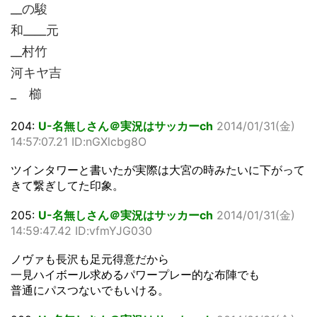
__の駿
和____元
__村竹
河キヤ吉
_ 櫛
204:
U-名無しさん＠実況はサッカーch
2014/01/31(金)
14:57:07.21 ID:nGXlcbg8O
ツインタワーと書いたが実際は大宮の時みたいに下がって
きて繋ぎしてた印象。
205:
U-名無しさん＠実況はサッカーch
2014/01/31(金)
14:59:47.42 ID:vfmYJG030
ノヴァも長沢も足元得意だから
一見ハイボール求めるパワープレー的な布陣でも
普通にパスつないでもいける。