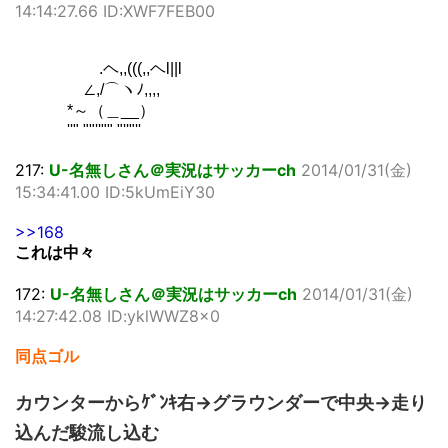
14:14:27.66 ID:XWF7FEB00
.ヘ,,(((,,ヘl||l
∠,/⌒ヽﾉ,,,,ゝ
*～（＿__）
''" ""''"" "''"''
217:
U-名無しさん＠実況はサッカーch
2014/01/31(金)
15:34:41.00 ID:5kUmEiY30
>>168
これは中々
172:
U-名無しさん＠実況はサッカーch
2014/01/31(金)
14:27:42.08 ID:yklWWZ8x0
同点ゴル
カウンターからｹﾞﾝｷ右→グラウンダーで中央→走り
込んだ駿流し込む