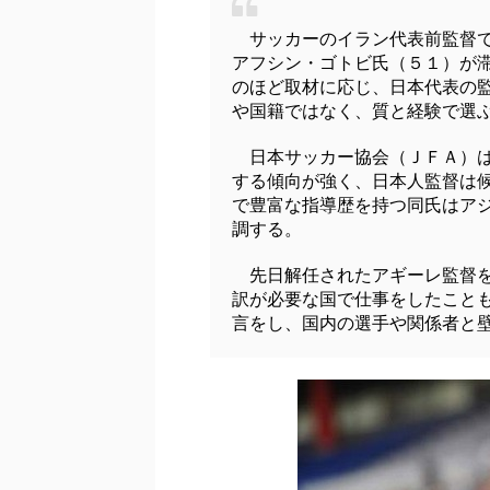
サッカーのイラン代表前監督で
アフシン・ゴトビ氏（５１）が
のほど取材に応じ、日本代表の
や国籍ではなく、質と経験で選
日本サッカー協会（ＪＦＡ）は
する傾向が強く、日本人監督は
で豊富な指導歴を持つ同氏はア
調する。
先日解任されたアギーレ監督を
訳が必要な国で仕事をしたこと
言をし、国内の選手や関係者と