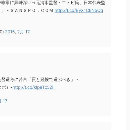
が非常に興味深い→元清水監督・ゴトビ氏、日本代表監
」 - ＳＡＮＳＰＯ．ＣＯＭ
http://t.co/ByX1CkN5Oq
0)
2015, 2月 17
督選考に苦言「質と経験で選ぶべき」 -
スポ）-
http://t.co/klpeTc5ZiI
月 17