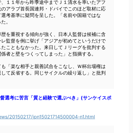
、１１年から昨季途中までＪ１清水を率いたアフ
先のアラブ首長国連邦・ドバイでこのほど取材に応
て選考基準に疑問を呈した。「名前や国籍ではな
った。
歴を重視する傾向が強く、日本人監督は候補に含
ーレ監督を例に挙げ「アジアが初めてというだけで
したこともなかった。来日してＪリーグを批判する
関係者と壁をつくってしまった」と指摘する。
も「楽な相手と親善試合をこなし、Ｗ杯出場権は
退して反省する。同じサイクルの繰り返し」と批判
督選考に苦言「質と経験で選ぶべき」(サンケイスポ
ews/20150217/jpn15021714500004-n1.html