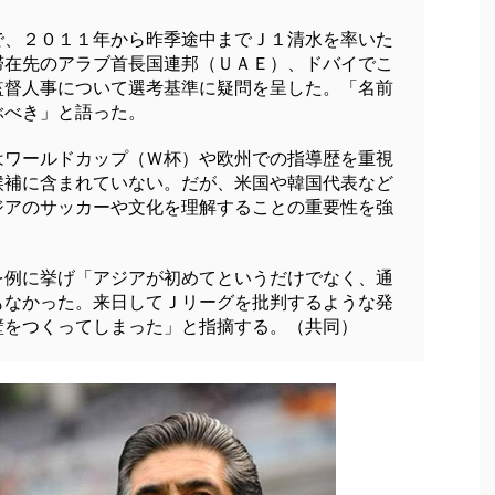
、２０１１年から昨季途中までＪ１清水を率いた
滞在先のアラブ首長国連邦（ＵＡＥ）、ドバイでこ
監督人事について選考基準に疑問を呈した。「名前
ぶべき」と語った。
ワールドカップ（Ｗ杯）や欧州での指導歴を重視
候補に含まれていない。だが、米国や韓国代表など
ジアのサッカーや文化を理解することの重要性を強
例に挙げ「アジアが初めてというだけでなく、通
もなかった。来日してＪリーグを批判するような発
壁をつくってしまった」と指摘する。（共同）