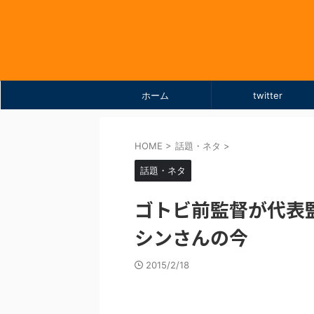
ホーム
twitter
HOME
>
話題・ネタ
>
話題・ネタ
ゴトビ前監督が代表
シンさんの今
2015/2/18