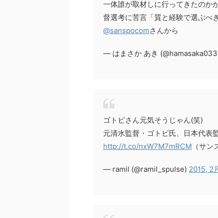
一体誰が取材しに行ってきたのか
督選考に苦言「質と経験で選ぶべき
@sanspocom
さんから
— はまさか あき (@hamasaka033
ゴトビさん元気そうじゃん(笑)
元清水監督・ゴトビ氏、日本代表監
http://t.co/nxW7M7mRCM
（サン
— ramil (@ramil_spulse)
2015, 2