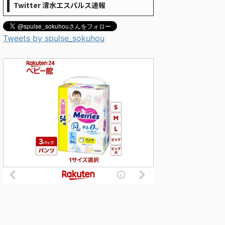
Twitter 清水エスパルス速報
Tweets by spulse_sokuhou