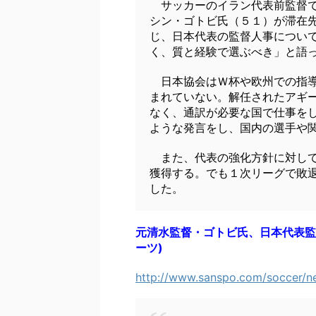
サッカーのイラン代表前監督で
シン・ゴトビ氏（５１）が滞在
じ、日本代表の監督人事につい
く、質と経験で選ぶべき」と語
日本協会はＷ杯や欧州での指導
まれていない。解任されたアギ
なく、通訳が必要な国で仕事を
ような発言をし、国内の選手や
また、代表の強化方針に対して
獲得する。でも１次リーグで敗
した。
元清水監督・ゴトビ氏、日本代表監
ーツ)
http://www.sanspo.com/soccer/n