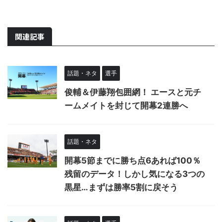
関連記事
話題・ネタ
選手
俊輔＆伊藤翔包囲網！ エースと元チ
ームメイトを封じて開幕2連勝へ
話題・ネタ
開幕5節までに勝ち点6あれば100％
残留のデータ！しかし気になる3つの
黒星…まずは勝率5割に戻そう