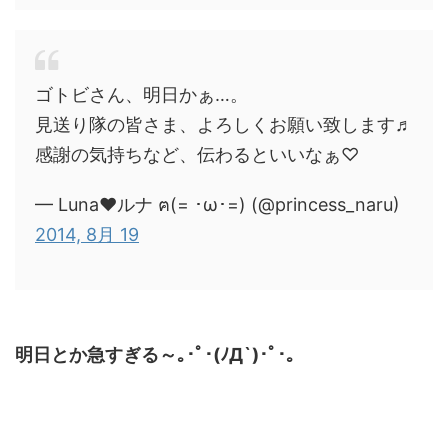
ゴトビさん、明日かぁ…。
見送り隊の皆さま、よろしくお願い致します♬
感謝の気持ちなど、伝わるといいなぁ♡
— Luna♥ルナ ฅ(= ･ω･=) (@princess_naru)
2014, 8月 19
明日とか急すぎる～｡･ﾟ･(ﾉД`)･ﾟ･｡