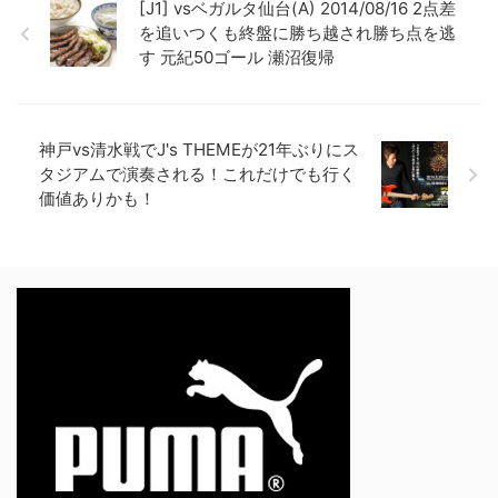
[J1] vsベガルタ仙台(A) 2014/08/16 2点差
を追いつくも終盤に勝ち越され勝ち点を逃
す 元紀50ゴール 瀬沼復帰
神戸vs清水戦でJ's THEMEが21年ぶりにス
タジアムで演奏される！これだけでも行く
価値ありかも！