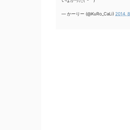
いなかった(´ｰ｀)
— かーりー (@KuRo_CaLi)
2014, 