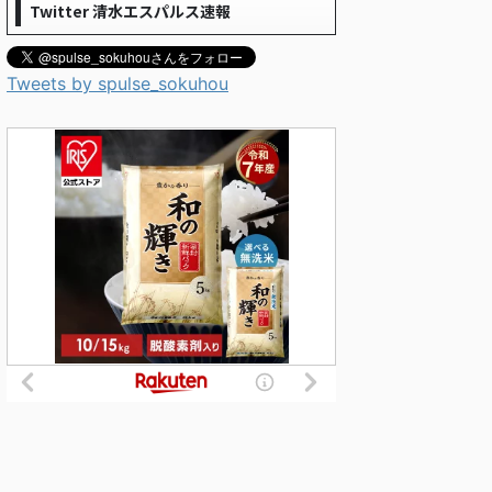
Twitter 清水エスパルス速報
Tweets by spulse_sokuhou