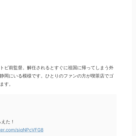
トビ前監督。解任されるとすぐに祖国に帰ってしまう外
静岡にいる模様です。ひとりのファンの方が喫茶店でゴ
います。
らえた！
tter.com/siqNPcVFG8