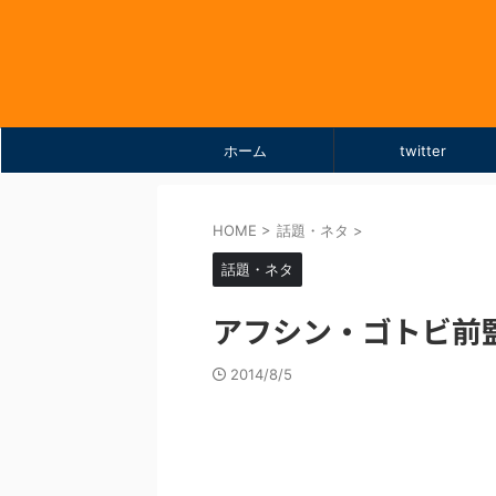
ホーム
twitter
HOME
>
話題・ネタ
>
話題・ネタ
アフシン・ゴトビ前
2014/8/5