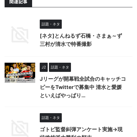
関連記事
話題・ネタ
[ネタ]とんねるず石橋・さまぁ～ず
三村が清水で特番撮影
J2
話題・ネタ
Jリーグが開幕戦全試合のキャッチコ
ピーをTwitterで募集中 清水と愛媛
といえばやっぱり…
話題・ネタ
ゴトビ監督糾弾アンケート実施→現