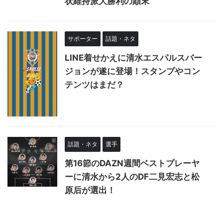
状維持派大勝利の顛末
サポーター
話題・ネタ
LINE着せかえに清水エスパルスバー
ジョンが遂に登場！スタンプやコン
テンツはまだ？
話題・ネタ
選手
第16節のDAZN週間ベストプレーヤ
ーに清水から2人のDF二見宏志と松
原后が選出！