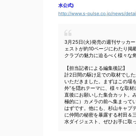
水公式)
http://www.s-pulse.co.jp/news/detai
3月25日(火)発売の週刊サッ
ェストが約10ページにわたり掲
クラブの魅力に迫るべく様々な
【担当記者による編集後記】
計2日間の駆け足での取材でし
いただきました。まずはこの場を
外”を隠れテーマに、様々な取
直後にお願いした集合カット。
極的に）カメラの前へ集まって
はずです。他にも、杉山キャプ
に仲間の秘密を暴露する村田＆
水ダイジェスト、ぜひお手に取