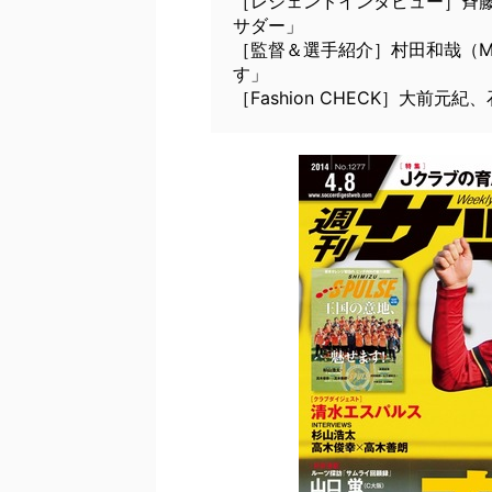
［レジェンドインタビュー］斉
サダー」
［監督＆選手紹介］村田和哉（M
す」
［Fashion CHECK］大前元