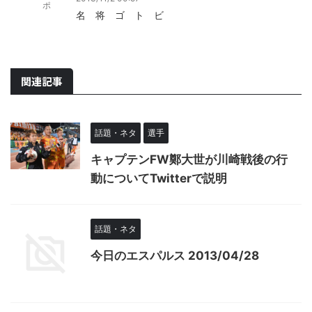
ポ
名 将 ゴ ト ビ
関連記事
話題・ネタ
選手
キャプテンFW鄭大世が川崎戦後の行
動についてTwitterで説明
話題・ネタ
今日のエスパルス 2013/04/28