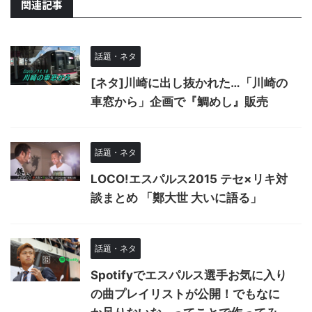
関連記事
話題・ネタ
[ネタ]川崎に出し抜かれた…「川崎の
車窓から」企画で『鯛めし』販売
話題・ネタ
LOCO!エスパルス2015 テセ×リキ対
談まとめ 「鄭大世 大いに語る」
話題・ネタ
Spotifyでエスパルス選手お気に入り
の曲プレイリストが公開！でもなに