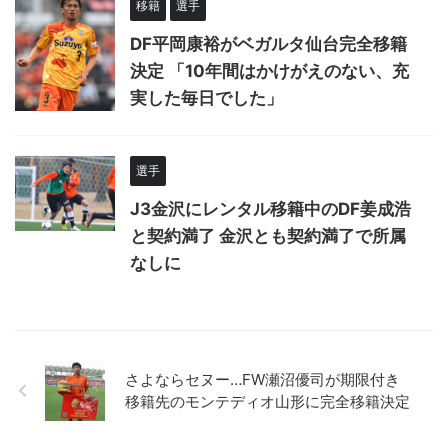
移籍
選手
DF平岡康裕がベガルタ仙台完全移籍
決定 「10年間はかけがえのない、充
実した毎日でした」
選手
J3金沢にレンタル移籍中のDF姜成浩
と契約満了 金沢とも契約満了で所属
なしに
さよならセヌー…FW瀬沼優司が期限付き
移籍先のモンテディオ山形に完全移籍決定