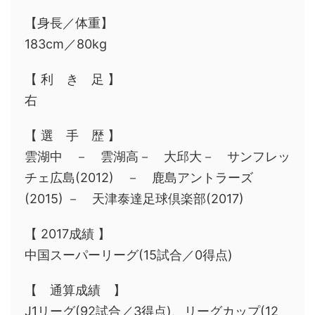
【身長／体重】
183cm／80kg
【 利 き 足 】
右
【 選 手 歴 】
雲湖中 － 雲湖高－ 大邱大－ サンフレッ
チェ広島(2012) － 鹿島アントラーズ
(2015) － 天津泰達足球倶楽部(2017)
【 2017成績 】
中国スーパーリーグ(15試合／0得点)
【 通算成績 】
J1リーグ(92試合／3得点)、リーグカップ(12