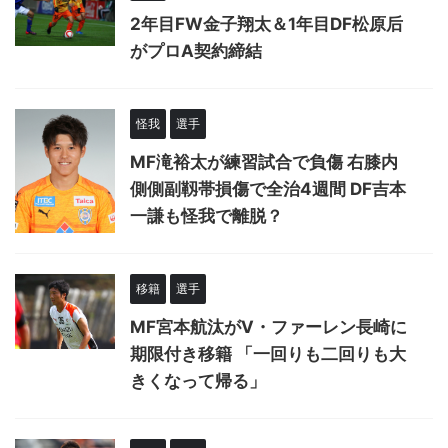
2年目FW金子翔太＆1年目DF松原后
がプロA契約締結
怪我
選手
MF滝裕太が練習試合で負傷 右膝内
側側副靱帯損傷で全治4週間 DF吉本
一謙も怪我で離脱？
移籍
選手
MF宮本航汰がV・ファーレン長崎に
期限付き移籍 「一回りも二回りも大
きくなって帰る」