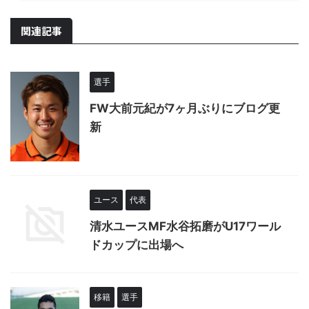
関連記事
選手
FW大前元紀が7ヶ月ぶりにブログ更
新
ユース
代表
清水ユースMF水谷拓磨がU17ワール
ドカップに出場へ
移籍
選手