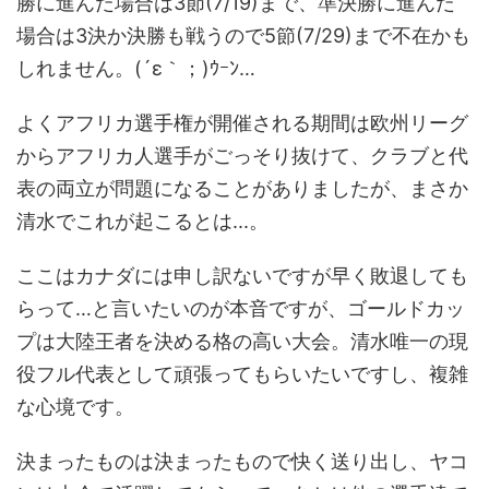
勝に進んだ場合は3節(7/19)まで、準決勝に進んだ
場合は3決か決勝も戦うので5節(7/29)まで不在かも
しれません。(´ε｀；)ｳｰﾝ…
よくアフリカ選手権が開催される期間は欧州リーグ
からアフリカ人選手がごっそり抜けて、クラブと代
表の両立が問題になることがありましたが、まさか
清水でこれが起こるとは...。
ここはカナダには申し訳ないですが早く敗退しても
らって…と言いたいのが本音ですが、ゴールドカッ
プは大陸王者を決める格の高い大会。清水唯一の現
役フル代表として頑張ってもらいたいですし、複雑
な心境です。
決まったものは決まったもので快く送り出し、ヤコ