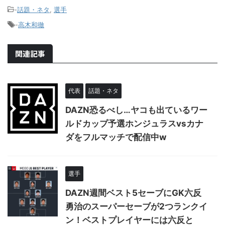
-
話題・ネタ
,
選手
-
高木和徹
関連記事
代表
話題・ネタ
DAZN恐るべし…ヤコも出ているワー
ルドカップ予選ホンジュラスvsカナ
ダをフルマッチで配信中w
選手
DAZN週間ベスト5セーブにGK六反
勇治のスーパーセーブが2つランクイ
ン！ベストプレイヤーには六反と