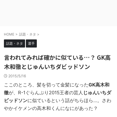
HOME
>
話題・ネタ
>
話題・ネタ
選手
言われてみれば確かに似ている…？ GK高
木和徹とじゅんいちダビッドソン
2015/5/16
ここのところ、髪を切って金髪になった
GK高木和
徹
が、R-1ぐらんぷり2015王者の芸人
じゅんいちダ
ビッドソン
に似ているという話がちらほら…。さわ
やかイケメンの高木和くんになにがあった？