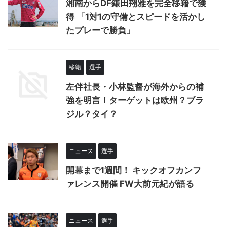
湘南からDF鎌田翔雅を完全移籍で獲
得 「1対1の守備とスピードを活かし
たプレーで勝負」
移籍
選手
左伴社長・小林監督が海外からの補
強を明言！ターゲットは欧州？ブラ
ジル？タイ？
ニュース
選手
開幕まで1週間！ キックオフカンフ
ァレンス開催 FW大前元紀が語る
ニュース
選手