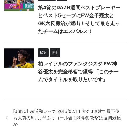
第4節のDAZN週間ベストプレーヤー
とベスト5セーブにFW金子翔太と
GK六反勇治が選出！そして最も走っ
たチームはエスパルス！
移籍
選手
柏レイソルのファンタジスタ FW神
谷優太を完全移籍で獲得 「このチー
ムでタイトルを取りたいです」
[JSNC] vs浦和レッズ 2015/02/14 大会3連敗で最下位
も大前の5ヶ月半ぶりゴール含む3得点 攻撃は復調気配
か