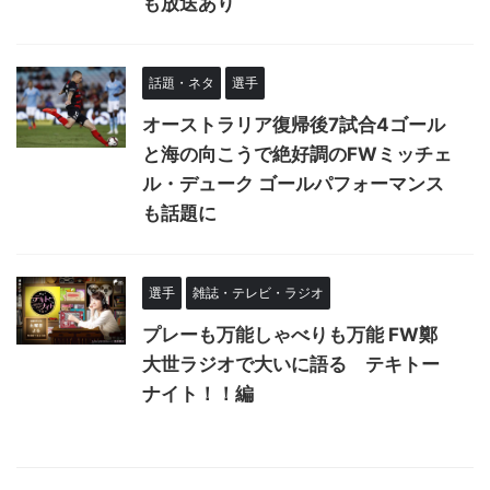
も放送あり
話題・ネタ
選手
オーストラリア復帰後7試合4ゴール
と海の向こうで絶好調のFWミッチェ
ル・デューク ゴールパフォーマンス
も話題に
選手
雑誌・テレビ・ラジオ
プレーも万能しゃべりも万能 FW鄭
大世ラジオで大いに語る テキトー
ナイト！！編