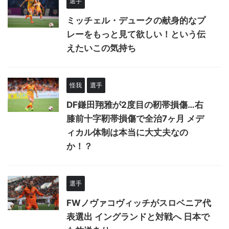
選手
ミッチェル・デュークの献身的なプ
レーをもっと見て欲しい！という伝
えたいこの気持ち
怪我
選手
DF鎌田翔雅が2度目の靭帯損傷…右
膝前十字靭帯損傷で全治7ヶ月 メデ
ィカル体制は本当に大丈夫なの
か！？
選手
FWノヴァコヴィッチがスロベニア代
表選出 イングランドと対戦へ 日本で