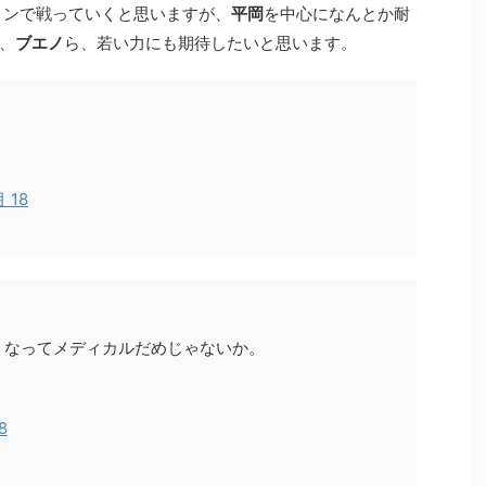
ョンで戦っていくと思いますが、
平岡
を中心になんとか耐
、
ブエノ
ら、若い力にも期待したいと思います。
月 18
くなってメディカルだめじゃないか。
8