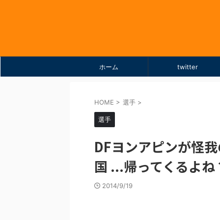
ホーム
twitter
HOME
>
選手
>
選手
DFヨンアピンが怪
国 ...帰ってくるよね
2014/9/19