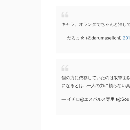
キャラ、オランダでちゃんと治し
— だるま☆ (@darumaseiichi)
201
個の力に依存していたのは攻撃面
になるとは…一人の力に頼らない
— イチロ@エスパルス専用 (@Souich