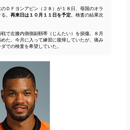
のＤＦヨンアピン（２８）が１８日、母国のオラ
ける。
再来日は１０月１１日を予定
。検査の結果次
戦で左膝内側側副靱帯（じんたい）を損傷。８月
痛めた。今月に入って練習に復帰していたが、痛み
ンダでの検査を希望していた。