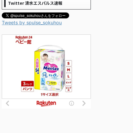
Twitter 清水エスパルス速報
Tweets by spulse_sokuhou