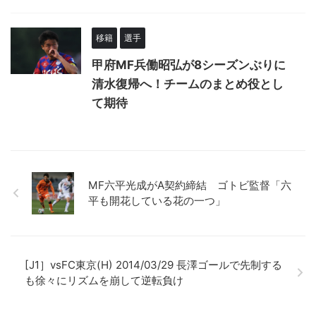
移籍
選手
甲府MF兵働昭弘が8シーズンぶりに
清水復帰へ！チームのまとめ役とし
て期待
MF六平光成がA契約締結 ゴトビ監督「六
平も開花している花の一つ」
[J1］vsFC東京(H) 2014/03/29 長澤ゴールで先制する
も徐々にリズムを崩して逆転負け