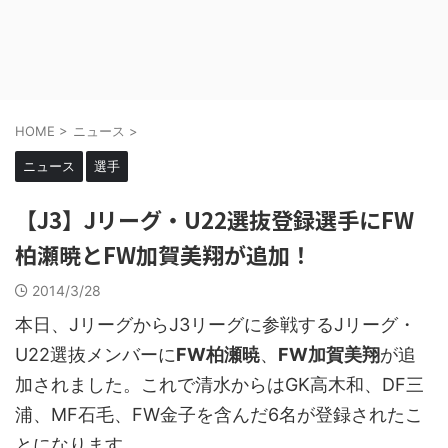
HOME
>
ニュース
>
ニュース
選手
【J3】Jリーグ・U22選抜登録選手にFW
柏瀬暁とFW加賀美翔が追加！
2014/3/28
本日、JリーグからJ3リーグに参戦するJリーグ・
U22選抜メンバーに
FW柏瀬暁
、
FW加賀美翔
が追
加されました。これで清水からはGK高木和、DF三
浦、MF石毛、FW金子を含んだ6名が登録されたこ
とになります。