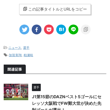
この記事タイトルとURLをコピー
-
ニュース
,
選手
-
加賀美翔
,
柏瀬暁
関連記事
選手
J1第15節のDAZNベスト5ゴールにセ
レッソ大阪戦でFW鄭大世が決めた先