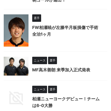
制ゴールが選出！
選手
FW柏瀬暁が左膝半月板損傷で手術
全治1ヶ月
ニュース
選手
MF高木善朗 来季加入正式発表
ニュース
選手
柏瀬ニューヨークデビュー！チーム
は6-0大勝