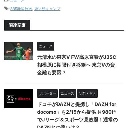
-
ニュース
-
SBS静岡放送
,
鹿児島キャンプ
関連記事
ニュース
元清水の東京V FW高原直泰がJ3SC
相模原に期限付き移籍へ 東京Vの資
金難も要因？
サポーター
ニュース
話題・ネタ
ドコモがDAZNと提携し「DAZN for
docomo」を2/15から提供 月980円
でJリーグ＆スポーツ見放題！通常の
DAZNとの違いは？