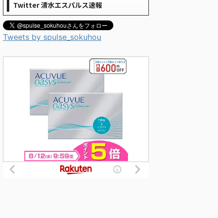
Twitter 清水エスパルス速報
Tweets by spulse_sokuhou