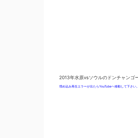
2013年水原vsソウルのドンチャンゴ
埋め込み再生エラーが出たらYouTubeヘ移動して下さい