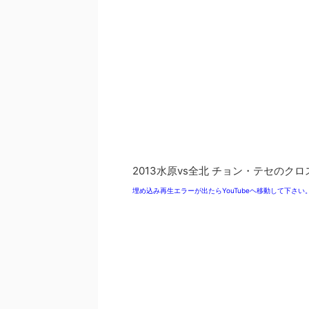
2013水原vs全北 チョン・テセのク
埋め込み再生エラーが出たらYouTubeヘ移動して下さい