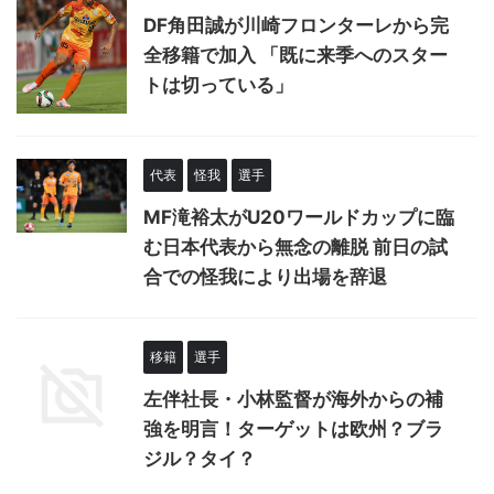
DF角田誠が川崎フロンターレから完
全移籍で加入 「既に来季へのスター
トは切っている」
代表
怪我
選手
MF滝裕太がU20ワールドカップに臨
む日本代表から無念の離脱 前日の試
合での怪我により出場を辞退
移籍
選手
左伴社長・小林監督が海外からの補
強を明言！ターゲットは欧州？ブラ
ジル？タイ？