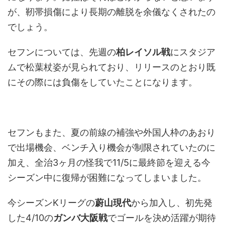
が、靭帯損傷により長期の離脱を余儀なくされたの
でしょう。
セフンについては、先週の
柏レイソル戦
にスタジア
ムで松葉杖姿が見られており、リリースのとおり既
にその際には負傷をしていたことになります。
セフンもまた、夏の前線の補強や外国人枠のあおり
で出場機会、ベンチ入り機会が制限されていたのに
加え、全治3ヶ月の怪我で11/5に最終節を迎える今
シーズン中に復帰が困難になってしまいました。
今シーズンKリーグの
蔚山現代
から加入し、初先発
した4/10の
ガンバ大阪戦
でゴールを決め活躍が期待