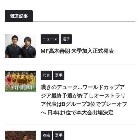
関連記事
ニュース
選手
MF高木善朗 来季加入正式発表
代表
選手
嘆きのデューク…ワールドカップア
ジア最終予選が終了しオーストラリ
ア代表はBグループ3位でプレーオフ
へ 日本は1位で本大会出場決定
移籍
選手