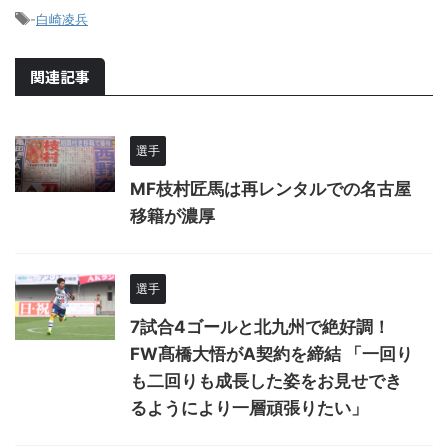
-
白崎凌兵
関連記事
選手
MF枝村匠馬は再レンタルでの名古屋
移籍が濃厚
選手
7試合4ゴールと北九州で絶好調！
FW髙橋大悟がA契約を締結 「一回り
も二回りも成長した姿をお見せでき
るようにより一層頑張りたい」