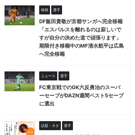
移籍
選手
DF飯田貴敬が京都サンガへ完全移籍
「エスパルスを離れるのは寂しいで
すが自分の決めた道で頑張ります」
期限付き移籍中のMF清水航平は広島
へ完全移籍
ニュース
選手
FC東京戦でのGK六反勇治のスーパ
ーセーブがDAZN週間ベスト5セーブ
に選出
話題・ネタ
選手