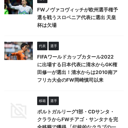
FWノヴァコヴィッチが欧州選手権予
選を戦うスロベニア代表に選出 天皇
杯は欠場
代表
選手
FIFAワールドカップカタール2022
に出場する日本代表に清水からGK権
田修一が選出！清水からは2010南ア
フリカ大会のFW岡崎慎司以来
移籍
選手
ポルトガルリーグ1部・CDサンタ・
クララからFWチアゴ・サンタナを完
全移籍で獲得 「伝統的なクラブの一