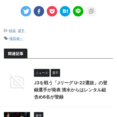
-
移籍
,
選手
-
権田修一
関連記事
ニュース
選手
J3を戦う「Jリーグ U-22選抜」の登
録選手が発表 清水からはレンタル組
含め6名が登録
選手