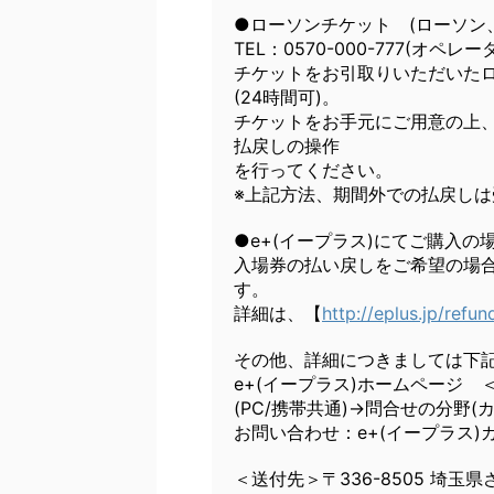
●ローソンチケット (ローソン
TEL：0570-000-777(オペレータ
チケットをお引取りいただいた
(24時間可)。
チケットをお手元にご用意の上、
払戻しの操作
を行ってください。
※上記方法、期間外での払戻し
●e+(イープラス)にてご購入の
入場券の払い戻しをご希望の場
す。
詳細は、【
http://eplus.jp/refun
その他、詳細につきましては下
e+(イープラス)ホームページ
(PC/携帯共通)→問合せの分野
お問い合わせ：e+(イープラス)カスタマ
＜送付先＞〒336-8505 埼