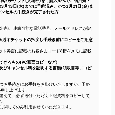
ス戦のチケット(入場券)をご購入済みで、宿泊費・
月13日(木)までに予約済み、かつ3月21日(金)ま
ャンセルの手続きが完了された方
ご返金先)、連絡可能な電話番号、メールアドレスが記
 ※必ずチケットの払戻し手続き前にコピーをご用意
ット券面に記載のお客さまコード8桁をメモに記載
できるもの(PC画面コピーなど)
ル及びキャンセル料を証明する書類(領収書等、コピ
かつお手続きにお手数をお掛けいたしますが、予め
い申し上げます。
に備えて、必ず送付いただく上記資料をコピーして
す。
しに関してのみ利用させていただきます。