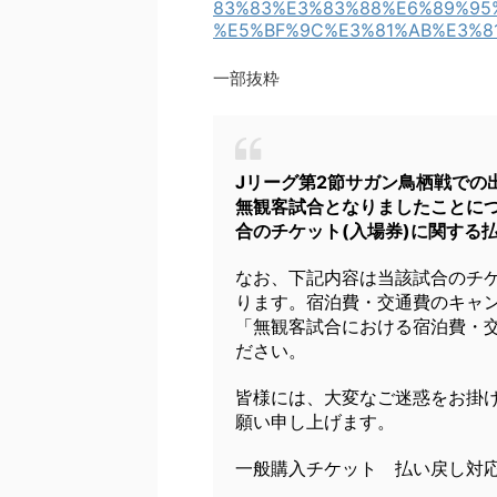
83%83%E3%83%88%E6%89%95
%E5%BF%9C%E3%81%AB%E3%8
一部抜粋
Jリーグ第2節サガン鳥栖戦での
無観客試合となりましたことに
合のチケット(入場券)に関する
なお、下記内容は当該試合のチ
ります。宿泊費・交通費のキャ
「無観客試合における宿泊費・交
ださい。
皆様には、大変なご迷惑をお掛
願い申し上げます。
一般購入チケット 払い戻し対