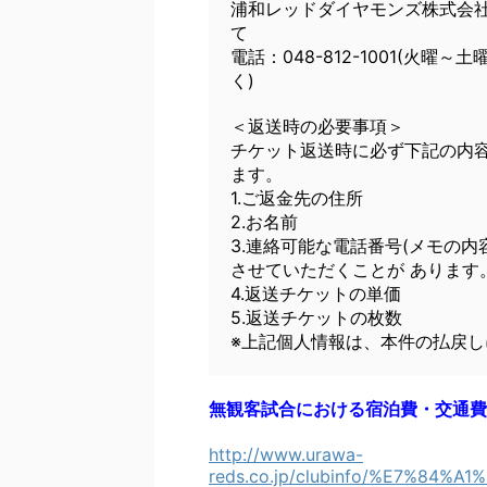
浦和レッドダイヤモンズ株式会
て
電話：048-812-1001(火曜～
く)
＜返送時の必要事項＞
チケット返送時に必ず下記の内
ます。
1.ご返金先の住所
2.お名前
3.連絡可能な電話番号(メモの
させていただくことが あります
4.返送チケットの単価
5.返送チケットの枚数
※上記個人情報は、本件の払戻
無観客試合における宿泊費・交通費
http://www.urawa-
reds.co.jp/clubinfo/%E7%8