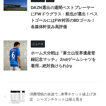
DAZN選出の週間ベストプレーヤー
にFWドウグラス・航也が選出！ベス
トゴールにはFW村田のBDゴール！
各媒体軒並み高評価
ニュース
ホーム大分戦は「富士山世界遺産登
録記念マッチ」 2ndゲームシャツを
着用...絶対負けられ(ry
消費増税の余波で…来季チケット値上げ決
定 シーズンチケットは据え置き