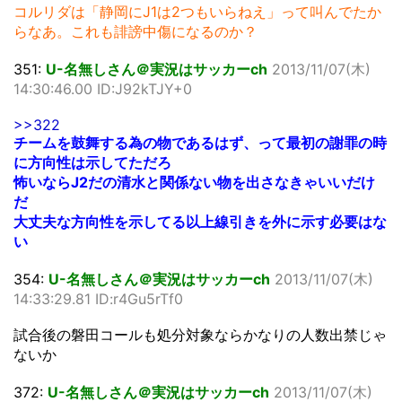
コルリダは「静岡にJ1は2つもいらねえ」って叫んでたか
らなあ。これも誹謗中傷になるのか？
351:
U-名無しさん＠実況はサッカーch
2013/11/07(木)
14:30:46.00 ID:J92kTJY+0
>>322
チームを鼓舞する為の物であるはず、って最初の謝罪の時
に方向性は示してただろ
怖いならJ2だの清水と関係ない物を出さなきゃいいだけ
だ
大丈夫な方向性を示してる以上線引きを外に示す必要はな
い
354:
U-名無しさん＠実況はサッカーch
2013/11/07(木)
14:33:29.81 ID:r4Gu5rTf0
試合後の磐田コールも処分対象ならかなりの人数出禁じゃ
ないか
372:
U-名無しさん＠実況はサッカーch
2013/11/07(木)