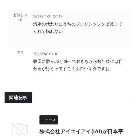
名無しサ
2013/11/21 00:17
ポ
清水の代わりにうちのプログレッソを壊滅して
くれて構わない
匿名
2016/8/8 01:18
磐田に散々J2と煽っておきながら数年後には自
分達が行くってすごく面白いネタですね
関連記事
ニュース
株式会社アイエイアイ(IAI)が日本平