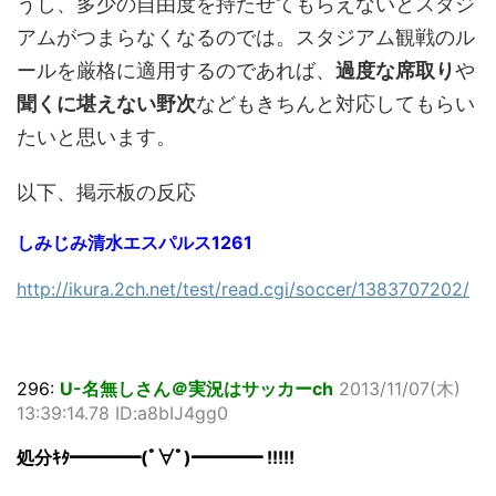
うし、多少の自由度を持たせてもらえないとスタジ
アムがつまらなくなるのでは。スタジアム観戦のル
ールを厳格に適用するのであれば、
過度な席取り
や
聞くに堪えない野次
などもきちんと対応してもらい
たいと思います。
以下、掲示板の反応
しみじみ清水エスパルス1261
http://ikura.2ch.net/test/read.cgi/soccer/1383707202/
296:
U-名無しさん＠実況はサッカーch
2013/11/07(木)
13:39:14.78 ID:a8bIJ4gg0
処分ｷﾀ━━━━(ﾟ∀ﾟ)━━━━ !!!!!