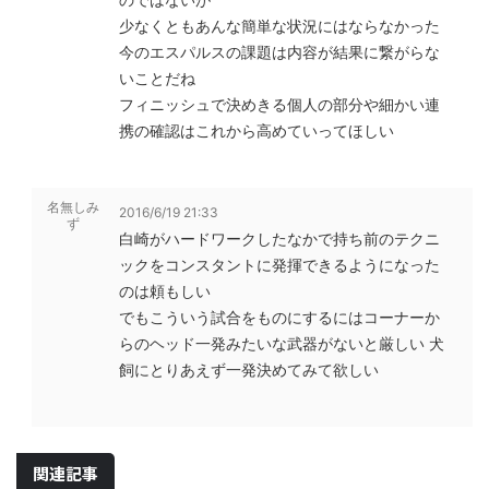
少なくともあんな簡単な状況にはならなかった
今のエスパルスの課題は内容が結果に繋がらな
いことだね
フィニッシュで決めきる個人の部分や細かい連
携の確認はこれから高めていってほしい
名無しみ
2016/6/19 21:33
ず
白崎がハードワークしたなかで持ち前のテクニ
ックをコンスタントに発揮できるようになった
のは頼もしい
でもこういう試合をものにするにはコーナーか
らのヘッド一発みたいな武器がないと厳しい 犬
飼にとりあえず一発決めてみて欲しい
関連記事