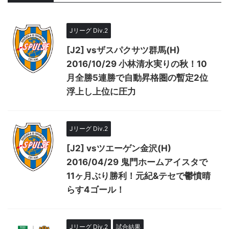
Jリーグ Div.2
[J2] vsザスパクサツ群馬(H)
2016/10/29 小林清水実りの秋！10
月全勝5連勝で自動昇格圏の暫定2位
浮上し上位に圧力
Jリーグ Div.2
[J2] vsツエーゲン金沢(H)
2016/04/29 鬼門ホームアイスタで
11ヶ月ぶり勝利！元紀&テセで鬱憤晴
らす4ゴール！
Jリーグ Div.2
試合結果