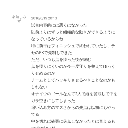
名無しみ
2016/6/19 20:13
ず
試合内容的には悪くはなかった
以前よりはずっと組織的な動きができるように
なっているからね
特に前半はフィニッシュで終われていたし、テ
セのFKで先制もできた
ただ、いつも点を獲った後が緩む
点を獲りにくいのか今一度守りを整えてゆっく
りせめるのか
チームとしてハッキリさせるべきことなのかも
しれない
オナイウのゴールなんて2人で縦を警戒して中を
ガラ空きにしてしまった
追い込み方のマズさからの失点は以前にもやっ
てる
中を切れば確実に失点しなかったとは言えるも
のではないが