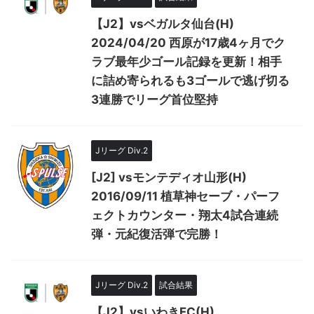
【J2】vsベガルタ仙台(H)
2024/04/20 西原が17歳4ヶ月でク
ラブ最年少ゴール記録を更新！相手
に詰め寄られるも3ゴールで逃げ切る
3連勝でリーグ首位堅持
Jリーグ Div.2
[J2] vsモンテディオ山形(H)
2016/09/11 植草神セーブ・パーフ
ェクトカウンター・翔太4試合連続
弾・元紀復活弾で完勝！
Jリーグ Div.2
試合結果
【J2】vsいわきFC(H)