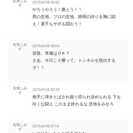
名無しみ
2015/4/18 16:45
ず
やろうやろう！勝とう！！
男の意地、プロの意地、静岡の誇りを胸に闘
え！選手もサポも闘おう！
名無しみ
2015/4/18 18:04
ず
皆様、準備はＯＫ？
さあ、今日こそ勝って、トンネルを脱出する
ぞ！！
名無しみ
2015/4/18 20:10
ず
相手に弾きとばされ振り切られ決められる 下を
向くな闘え このまま終わるな 意地をみせろ
名無しみ
2015/4/18 21:14
ず