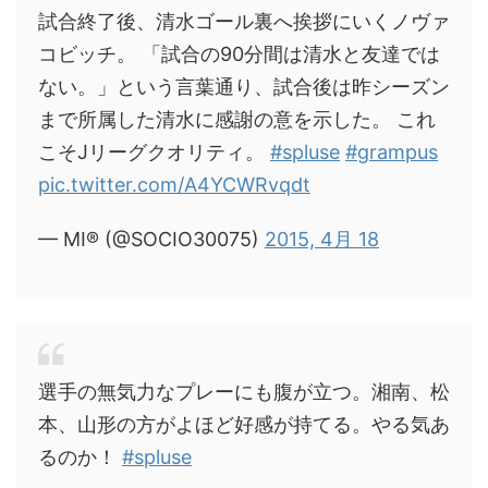
試合終了後、清水ゴール裏へ挨拶にいくノヴァ
コビッチ。 「試合の90分間は清水と友達では
ない。」という言葉通り、試合後は昨シーズン
まで所属した清水に感謝の意を示した。 これ
こそJリーグクオリティ。
#spluse
#grampus
pic.twitter.com/A4YCWRvqdt
— MI® (@SOCIO30075)
2015, 4月 18
選手の無気力なプレーにも腹が立つ。湘南、松
本、山形の方がよほど好感が持てる。やる気あ
るのか！
#spluse