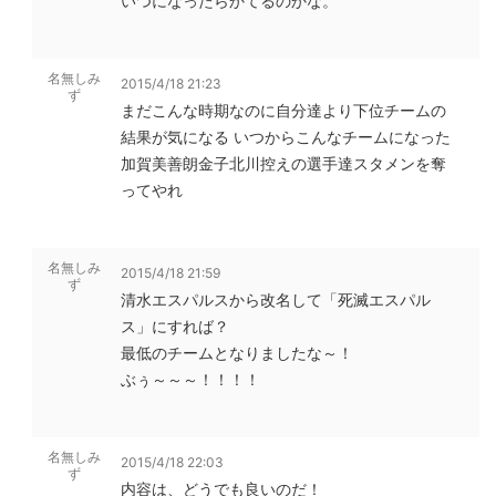
いつになったらかてるのかな。
名無しみ
2015/4/18 21:23
ず
まだこんな時期なのに自分達より下位チームの
結果が気になる いつからこんなチームになった
加賀美善朗金子北川控えの選手達スタメンを奪
ってやれ
名無しみ
2015/4/18 21:59
ず
清水エスパルスから改名して「死滅エスパル
ス」にすれば？
最低のチームとなりましたな～！
ぶぅ～～～！！！！
名無しみ
2015/4/18 22:03
ず
内容は、どうでも良いのだ！