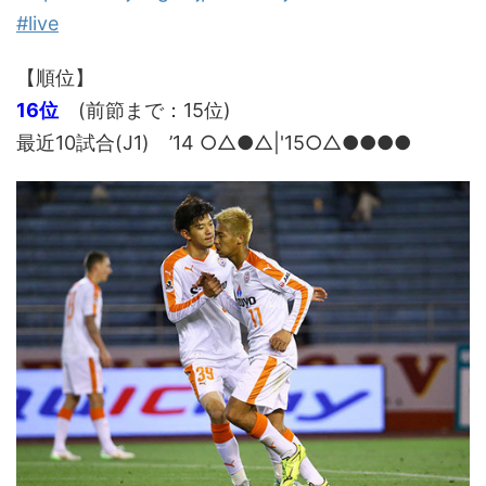
#live
【順位】
16位
(前節まで：15位)
最近10試合(J1) ’14
○△●△|'15○△●●●●