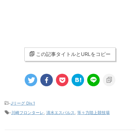
この記事タイトルとURLをコピー
-
Jリーグ Div.1
-
川崎フロンターレ
,
清水エスパルス
,
等々力陸上競技場