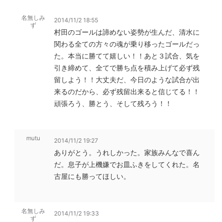
名無しみ
2014/11/2 18:55
ず
村田のゴールは諦めない姿勢が生んだ、清水に
関わる全ての方々の魂が乗り移ったゴールだっ
た。本当に勝てて嬉しい！！あと３試合、気を
引き締めて、全てで勝ち点を積み上げて必ず残
留しよう！！大丈夫だ、今日のような試合が出
来るのだから、必ず残留出来ると信じてる！！
頑張ろう、勝とう、そして残ろう！！
mutu
2014/11/2 19:27
ありがとう。うれしかった。家族みんなで喜ん
だ。息子が上機嫌でお皿ふきをしてくれた。名
古屋にも勝ってほしい。
名無しみ
2014/11/2 19:33
ず