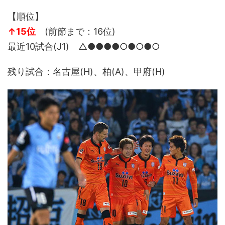
【順位】
↑15位
(前節まで：16位)
最近10試合(J1) △●●●
●○●○●○
残り試合：名古屋(H)、柏(A)、甲府(H)