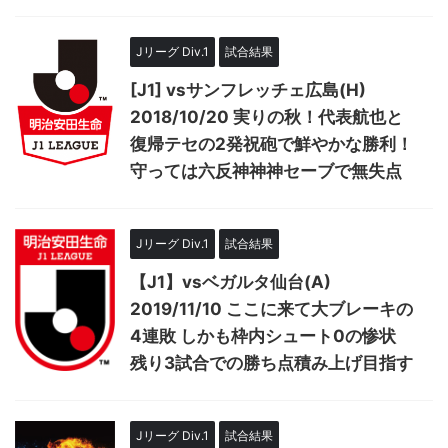
Jリーグ Div.1
試合結果
[J1] vsサンフレッチェ広島(H)
2018/10/20 実りの秋！代表航也と
復帰テセの2発祝砲で鮮やかな勝利！
守っては六反神神神セーブで無失点
Jリーグ Div.1
試合結果
【J1】vsベガルタ仙台(A)
2019/11/10 ここに来て大ブレーキの
4連敗 しかも枠内シュート0の惨状
残り3試合での勝ち点積み上げ目指す
Jリーグ Div.1
試合結果