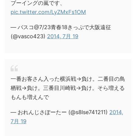
ブーイングの嵐です、
pic.twitter.com/LyZMxFs1OM
— バスコ@7/23青春18きっぷで大阪遠征
(@vasco423)
2014, 7月 19
一番お客さん入った横浜戦→負け。二番目の鳥
栖戦→負け。三番目川崎戦→負け。そら増える
もんも増えんで
— おれんじさぽーたー (@s8lse741211)
2014,
7月 19