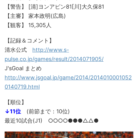
【警告】 [清]ヨンアピン81[川]大久保81
【主審】 家本政明(広島)
【観客】 15,305人
【記録＆コメント】
清水公式
http://www.s-
pulse.co.jp/games/result/2014071905/
J'sGoal まとめ
http://www.jsgoal.jp/game/2014/2014010001052
0140719.html
【順位】
↓11位
(前節まで：10位)
最近10試合(J1) ○○○○●●●△△●