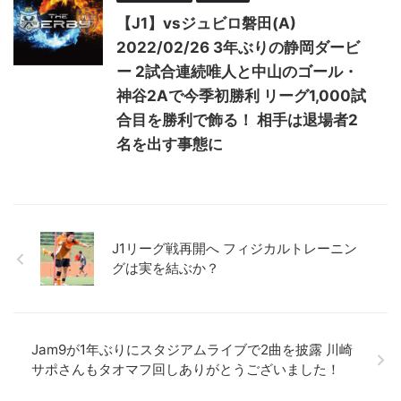
【J1】vsジュビロ磐田(A)
2022/02/26 3年ぶりの静岡ダービ
ー 2試合連続唯人と中山のゴール・
神谷2Aで今季初勝利 リーグ1,000試
合目を勝利で飾る！ 相手は退場者2
名を出す事態に
J1リーグ戦再開へ フィジカルトレーニン
グは実を結ぶか？
Jam9が1年ぶりにスタジアムライブで2曲を披露 川崎
サポさんもタオマフ回しありがとうございました！