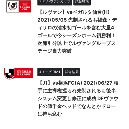
YBCルヴァンカップ
試合結果
【ルヴァン】vsベガルタ仙台(H)
2021/05/05 先制されるも福森・デ
ィサロの清水初ゴールを含む大量4
ゴールで今シーズンホーム初勝利！
次節引分以上でルヴァングループス
テージ自力突破
Jリーグ Div.1
試合結果
【J1】vs横浜FC(A) 2021/06/27 相
手に主導権握られ先制されるも後半
システム変更し修正に成功 DFヴァウ
ドの値千金ヘッドでなんとかドロー
に持ち込む