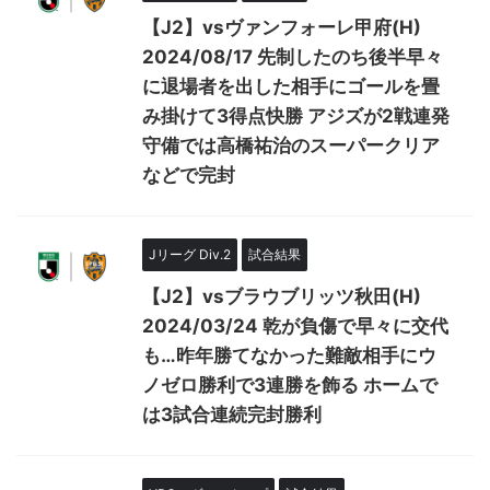
【J2】vsヴァンフォーレ甲府(H)
2024/08/17 先制したのち後半早々
に退場者を出した相手にゴールを畳
み掛けて3得点快勝 アジズが2戦連発
守備では高橋祐治のスーパークリア
などで完封
Jリーグ Div.2
試合結果
【J2】vsブラウブリッツ秋田(H)
2024/03/24 乾が負傷で早々に交代
も…昨年勝てなかった難敵相手にウ
ノゼロ勝利で3連勝を飾る ホームで
は3試合連続完封勝利