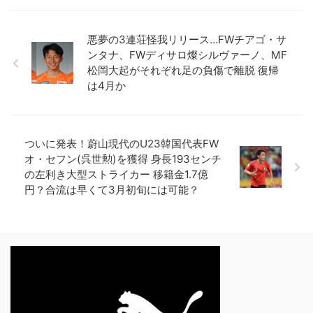
悪夢の3連荘怪我リリース…FWチアゴ・サ
ンタナ、FWディサロ燦シルヴァーノ、MF
松岡大起がそれぞれ足の負傷で離脱 復帰
は4月か
ついに発表！蔚山現代のU23韓国代表FW
オ・セフン(呉世勲)を獲得 身長193センチ
の左利き大型ストライカー 移籍金1.7億
円？合流は早くて3月初旬には可能？