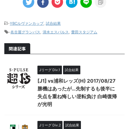
-
YBCルヴァンカップ
,
試合結果
-
名古屋グランパス
,
清水エスパルス
,
豊田スタジアム
関連記事
Jリーグ Div.1
試合結果
[J1] vs浦和レッズ(H) 2017/08/27
勝機はあったが…先制するも後半に
失点を重ね悔しい逆転負け 白崎復帰
が光明
Jリーグ Div.2
試合結果