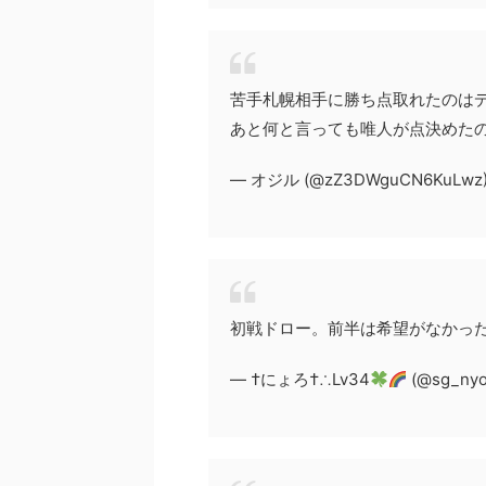
苦手札幌相手に勝ち点取れたのは
あと何と言っても唯人が点決めた
— オジル (@zZ3DWguCN6KuLwz
初戦ドロー。前半は希望がなかっ
— †にょろ†∴Lv34
(@sg_nyo