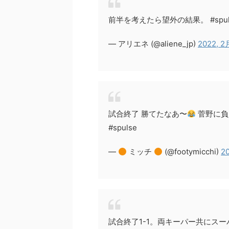
前半を考えたら望外の結果。 #spul
— アリエネ (@aliene_jp)
2022, 2
試合終了 勝てたなあ〜
菅野に負
#spulse
—
ミッチ
(@footymicchi)
2
試合終了1-1。両キーパー共にス