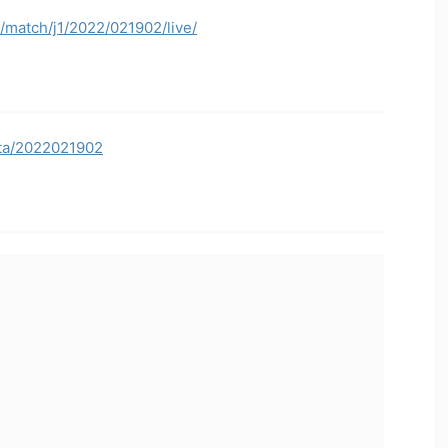
p/match/j1/2022/021902/live/
data/2022021902