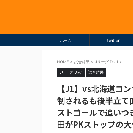
ホーム
twitter
HOME
>
試合結果
>
Jリーグ Div.1
>
Jリーグ Div.1
試合結果
【J1】vs北海道コンサド
制されるも後半立て
ストゴールで追いつ
田がPKストップの大