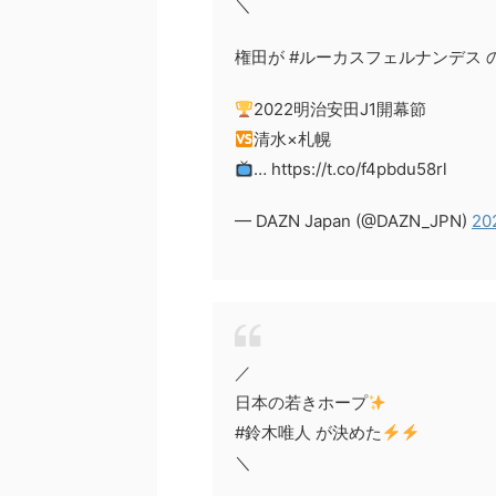
＼
権田が #ルーカスフェルナンデス
2022明治安田J1開幕節
清水×札幌
… https://t.co/f4pbdu58rl
— DAZN Japan (@DAZN_JPN)
20
／
日本の若きホープ
#鈴木唯人 が決めた
＼