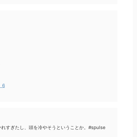
…
月 6
すぎたし、頭を冷やそうということか。#spulse