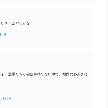
良いチームだったな
3月 6
なぁ。選手たちが確信を持てない中で、福岡の必死さに
, 3月 6