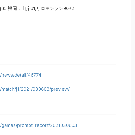
5 福岡：山岸61,サロモンソン90+2
p/news/detail/46774
p/match/j1/2021/030603/preview/
jp/games/prompt_report/2021030603