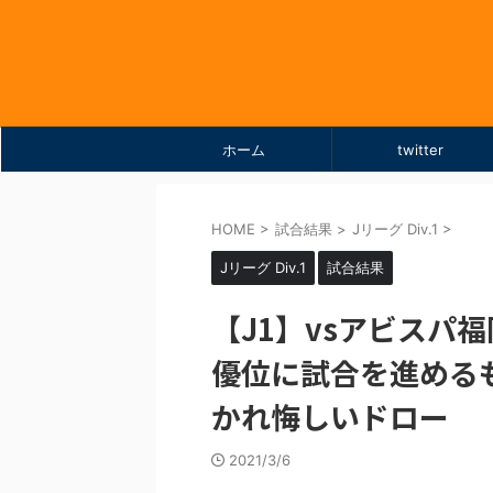
ホーム
twitter
HOME
>
試合結果
>
Jリーグ Div.1
>
Jリーグ Div.1
試合結果
【J1】vsアビスパ福岡(
優位に試合を進める
かれ悔しいドロー
2021/3/6