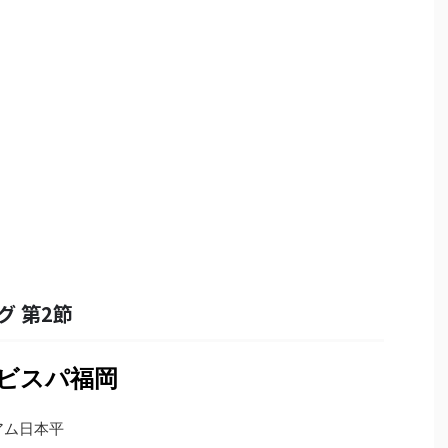
グ 第2節
アビスパ福岡
タジアム日本平