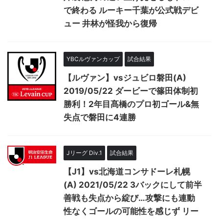
で終わる ルーキー千葉が公式戦デビ
ュー 井林が怪我から復帰
YBCルヴァンカップ
試合結果
【ルヴァン】vsジュビロ磐田(A)
2019/05/22 ダービーで篠田体制初
勝利！2年目髙橋のプロ初ゴール&無
失点で磐田に4連勝
Jリーグ Div.1
試合結果
【J1】vs北海道コンサドーレ札幌
(A) 2021/05/22 3バックにして前半
善戦も失点から綻び…攻撃にも連動
性なくゴールの可能性を感じず リー