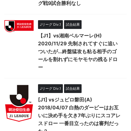
グ戦9試合勝利なし
Jリーグ Div.1
試合結果
【J1】vs湘南ベルマーレ(H)
2020/11/29 先制されてすぐに追い
ついたが…終盤猛攻も粘る相手のゴ
ールを割れずにモヤモヤの残るドロ
ー
Jリーグ Div.1
試合結果
[J1] vsジュビロ磐田(A)
2018/04/07 白熱のダービーはお互
いに決め手を欠き7年ぶりにスコアレ
スドロー 一番目立ったのは審判だっ