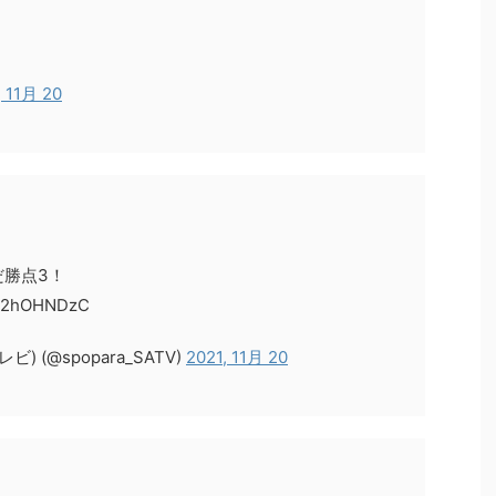
, 11月 20
勝点3！
0m2hOHNDzC
(@spopara_SATV)
2021, 11月 20