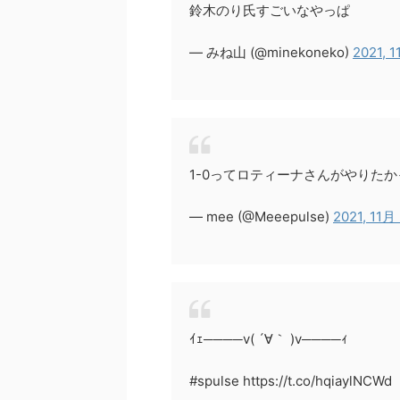
鈴木のり氏すごいなやっぱ
— みね山 (@minekoneko)
2021, 
1-0ってロティーナさんがやりた
— mee (@Meeepulse)
2021, 11月
ｲｪ────v( ´∀｀ )v────ｨ
#spulse https://t.co/hqiaylNCWd