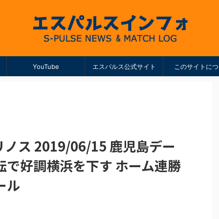
YouTube
エスパルス公式サイト
このサイトにつ
ノス 2019/06/15 鹿児島デー
転で好調横浜を下す ホーム連勝
ール