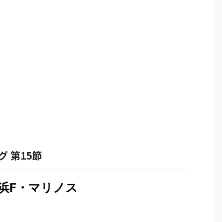
グ 第15節
横浜F・マリノス