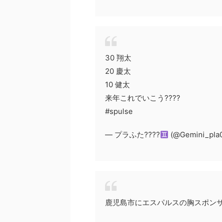
30 翔太
20 慶太
10 健太
来年これでいこう????
#spulse
— プラふた????
(@Gemini_pla
鹿児島市にエスパルスの胸スポン