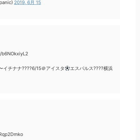
panic)
2019, 6月 15
co/b6NOkxiyL2
0〜イチナナ????6/15＠アイスタ
エスパルス????横浜
VRqp2Dmko