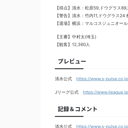
【得点】清水：松原59,ドウグラス89,
【警告】清水：竹内11,ドウグラス24 
【退場】横浜：マルコスジュニオール
【主審】中村太(埼玉)
【観客】12,360人
プレビュー
清水公式
https://www.s-pulse.co.j
Jリーグ公式
https://www.jleague.j
記録＆コメント
清水公式
https://www.s-pulse.co.j