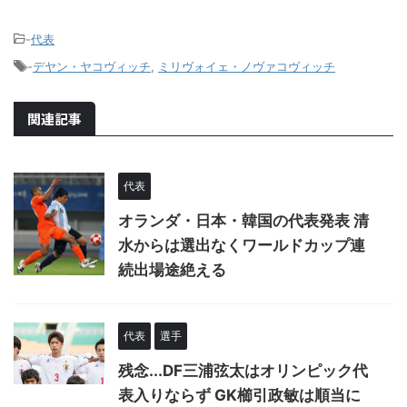
-
代表
-
デヤン・ヤコヴィッチ
,
ミリヴォイェ・ノヴァコヴィッチ
関連記事
代表
オランダ・日本・韓国の代表発表 清
水からは選出なくワールドカップ連
続出場途絶える
代表
選手
残念...DF三浦弦太はオリンピック代
表入りならず GK櫛引政敏は順当に