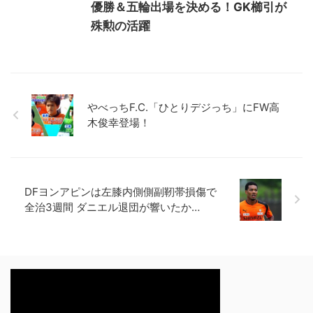
優勝＆五輪出場を決める！GK櫛引が
殊勲の活躍
やべっちF.C.「ひとりデジっち」にFW高
木俊幸登場！
DFヨンアピンは左膝内側側副靭帯損傷で
全治3週間 ダニエル退団が響いたか…