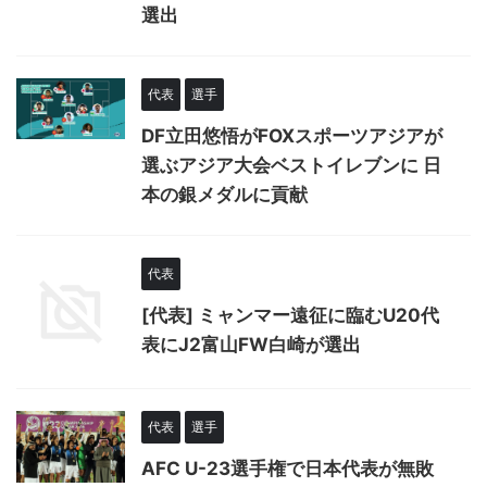
選出
代表
選手
DF立田悠悟がFOXスポーツアジアが
選ぶアジア大会ベストイレブンに 日
本の銀メダルに貢献
代表
[代表] ミャンマー遠征に臨むU20代
表にJ2富山FW白崎が選出
代表
選手
AFC U-23選手権で日本代表が無敗