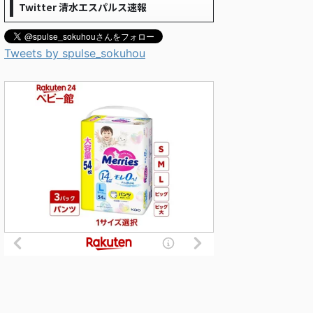
Twitter 清水エスパルス速報
Tweets by spulse_sokuhou