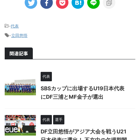
-
代表
-
立田悠悟
関連記事
代表
SBSカップに出場するU19日本代表
にDF三浦とMF金子が選出
代表
選手
DF立田悠悟がアジア大会を戦うU21
日本代表に選出！ 不在中の欠場期間