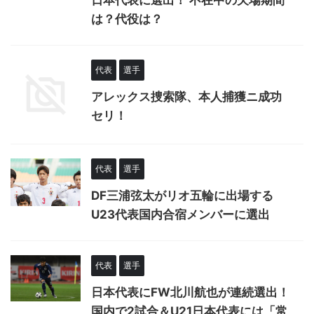
は？代役は？
代表
選手
アレックス捜索隊、本人捕獲ニ成功
セリ！
代表
選手
DF三浦弦太がリオ五輪に出場する
U23代表国内合宿メンバーに選出
代表
選手
日本代表にFW北川航也が連続選出！
国内で2試合＆U21日本代表には「常