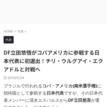
HOME
>
代表
>
代表
DF立田悠悟がコパアメリカに参戦する日
本代表に初選出！チリ・ウルグアイ・エク
アドルと対戦へ
2019/5/24
ブラジルで行われる
コパ・アメリカ(南米選手権)
に
招待国として参戦する
日本代表
ですが、その日本代
表メンバーに清水エスパルスから
DF立田悠吾
が選