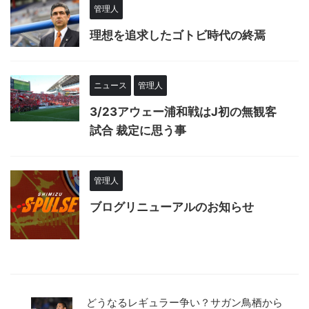
管理人
理想を追求したゴトビ時代の終焉
ニュース
管理人
3/23アウェー浦和戦はJ初の無観客
試合 裁定に思う事
管理人
ブログリニューアルのお知らせ
どうなるレギュラー争い？サガン鳥栖から