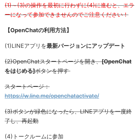
(1)～(3)の操作を最初に行わずに(4)に進むと、エラ
ーになって参加できませんのでご注意ください！
【OpenChatの利用方法】
(1)LINEアプリを
最新バージョンにアップデート
(2)OpenChatスタートページを開き、
[OpenChat
をはじめる]
ボタンを押す
スタートページ：
https://w.line.me/openchatactivate/
(3)ボタンが緑色になったら、LINEアプリを一度終
了し、再起動
(4)トークルームに参加