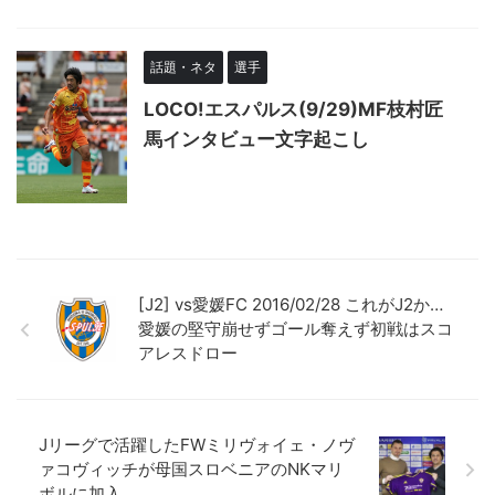
話題・ネタ
選手
LOCO!エスパルス(9/29)MF枝村匠
馬インタビュー文字起こし
[J2] vs愛媛FC 2016/02/28 これがJ2か…
愛媛の堅守崩せずゴール奪えず初戦はスコ
アレスドロー
Jリーグで活躍したFWミリヴォイェ・ノヴ
ァコヴィッチが母国スロベニアのNKマリ
ボルに加入