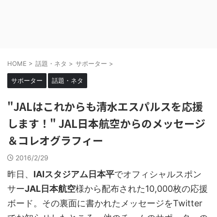
HOME
>
話題・ネタ
>
サポーター
>
サポーター
話題・ネタ
"JALはこれからも清水エスパルスを応援
します！" JAL日本航空からのメッセージ
＆コレオグラフィー
2016/2/29
昨日、
IAIスタジアム日本平
でオフィシャルスポン
サー
JAL日本航空
様から配布された10,000枚の応援
ボード。その裏面に書かれたメッセージをTwitter