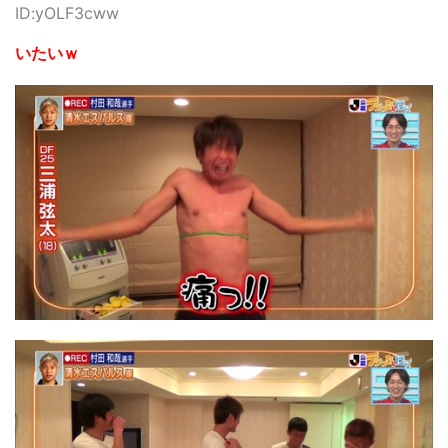
ID:yOLF3cww
いたいｗ