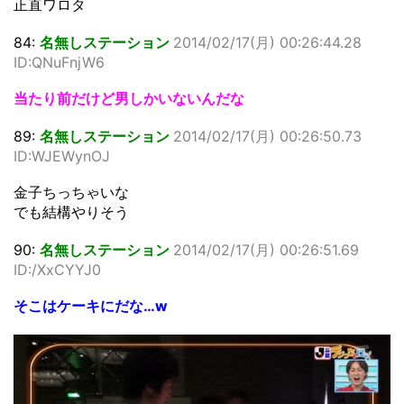
正直ワロタ
84:
名無しステーション
2014/02/17(月) 00:26:44.28
ID:QNuFnjW6
当たり前だけど男しかいないんだな
89:
名無しステーション
2014/02/17(月) 00:26:50.73
ID:WJEWynOJ
金子ちっちゃいな
でも結構やりそう
90:
名無しステーション
2014/02/17(月) 00:26:51.69
ID:/XxCYYJ0
そこはケーキにだな…w