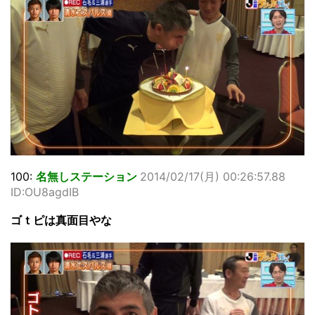
100:
名無しステーション
2014/02/17(月) 00:26:57.88
ID:OU8agdIB
ゴｔピは真面目やな