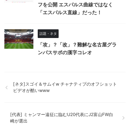
フを公開 エスパルス曲線ではなく
「エスパルス直線」だった！
話題・ネタ
「攻」？「改」？難解な名古屋グラ
ンパスサポの漢字コレオ
[ネタ]スゴイ＆サムイw チャナティプのオフショット
ビデオが酷いwww
[代表] ミャンマー遠征に臨むU20代表にJ2富山FW白
崎が選出