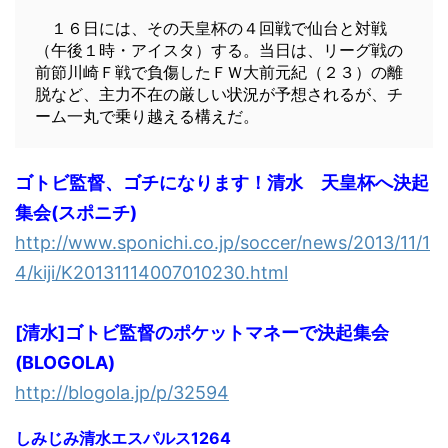
１６日には、その天皇杯の４回戦で仙台と対戦
（午後１時・アイスタ）する。当日は、リーグ戦の
前節川崎Ｆ戦で負傷したＦＷ大前元紀（２３）の離
脱など、主力不在の厳しい状況が予想されるが、チ
ーム一丸で乗り越える構えだ。
ゴトビ監督、ゴチになります！清水 天皇杯へ決起
集会(スポニチ)
http://www.sponichi.co.jp/soccer/news/2013/11/1
4/kiji/K20131114007010230.html
[清水]ゴトビ監督のポケットマネーで決起集会
(BLOGOLA)
http://blogola.jp/p/32594
しみじみ清水エスパルス1264