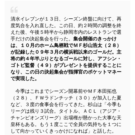
清水イレブンが１３日、シーズン終盤に向けて、再
度気合を入れ直した。この日、約２時間の調整を終
えた後、午後５時半から静岡市内のレストランで選
手だけの決起集会を行った。
集会開催のきっかけ
は、１０月のホーム鳥栖戦でＭＦ杉山浩太（２８）
が記録した０９年３月の横浜戦以来のゴールだ。主
将の約４年半ぶりとなるゴールに対し、アフシン・
ゴトビ監督（４９）がプレゼントを提供することに
なり、この日の決起集会が指揮官のポケットマネー
で実現した。
今季はこれまでシーズン開幕前やＭＦ本田拓也
（２８）、ＦＷラドンチッチ（３０）が加入した夏
など、３度の食事会を行ってきた。杉山は「今季も
リーグは残り３試合。タイトル、ＡＣＬ（アジア・
チャンピオンズリーグ）出場権が懸かった大事な天
皇杯もある。もう１度ここで全員の気持ちを１つに
して向かっていくきっかけになれば」と話した。