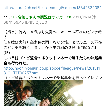
http://ikura.2ch.net/test/read.cgi/soccer/1384253008/
458:
U-名無しさん＠実況はサッカーch
2013/11/14(木)
08:11:59.45 ID:B5IQj6LI0
【清水】竹内、４戦ぶり先発へ Ｗエース不在のピンチ救
う！
仙台戦は大前と高木俊の両ＦＷが欠場。ダブルエース不在
のピンチを救う。週明けから主力組の２列目に配置され
(略)
この日はゴトビ監督のポケットマネーで選手たちの決起集
会も行われた。
http://hochi.yomiuri.co.jp/soccer/jleague/news/2013111
3-OHT1T00257.htm
ゴトビ監督のポケットマネーで決起集会を行ったイレブン