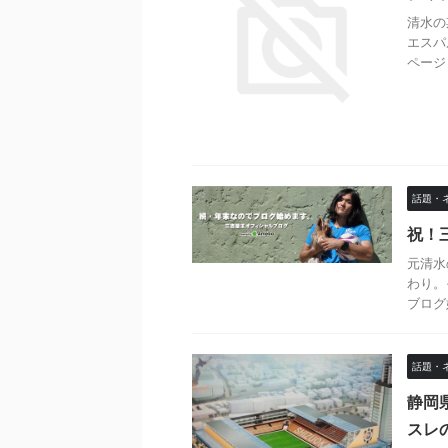
清水の
エスパル
ページ！ 
話題・
祝！
元清水
わり。
ブログ始め
話題・
静岡
スレ