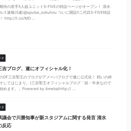
期待の若手5人組ユニットS-FIVEの特設ページがオープン！ 清水
ス速報(S速)@spulse_sokuhou ついに開設!!二代目S-FIVE特設
http://t.co/MD ...
ネタ
三吉ブログ、遂にオフィシャル化！
のDF三吉聖王のブログがアメーバブログで遂に公式化！ 戦いの終
そしてはじまり。(三吉聖王オフィシャルブログ「続・年末なので
ます。」Powered by Ameba)http:// ...
ネタ
県議会で川勝知事が新スタジアムに関する発言 清水
の反応