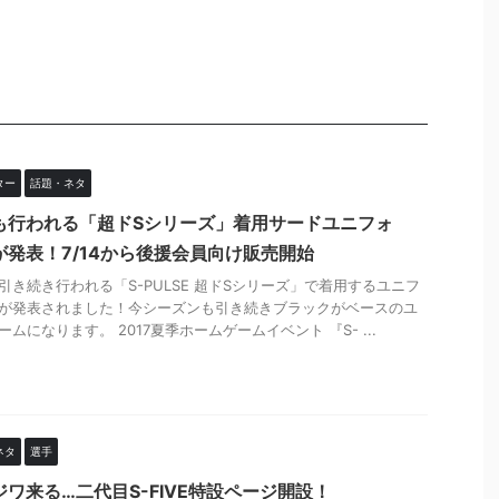
ター
話題・ネタ
も行われる「超ドSシリーズ」着用サードユニフォ
が発表！7/14から後援会員向け販売開始
引き続き行われる「S-PULSE 超ドSシリーズ」で着用するユニフ
が発表されました！今シーズンも引き続きブラックがベースのユ
ームになります。 2017夏季ホームゲームイベント 『S- ...
ネタ
選手
ジワ来る…二代目S-FIVE特設ページ開設！