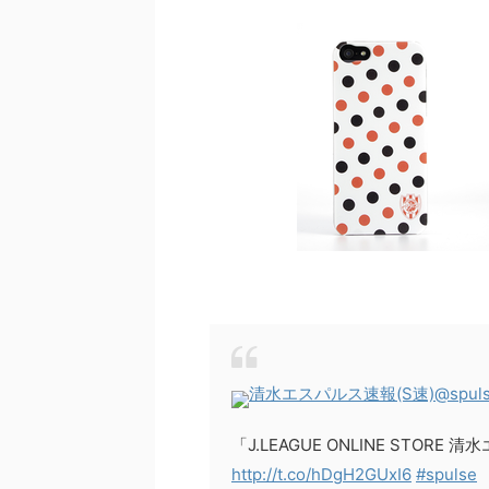
清水エスパルス速報(S速)
@spul
「J.LEAGUE ONLINE STOR
http://t.co/hDgH2GUxI6
#spulse