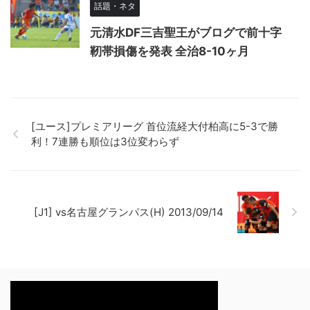
話題・ネタ
元清水DF三吉聖王がブログで前十字
靭帯損傷を発表 全治8-10ヶ月
[ユース]プレミアリーグ 首位流経大付柏高に5-3で勝
利！7連勝も順位は3位変わらず
[J1] vs名古屋グランパス(H) 2013/09/14