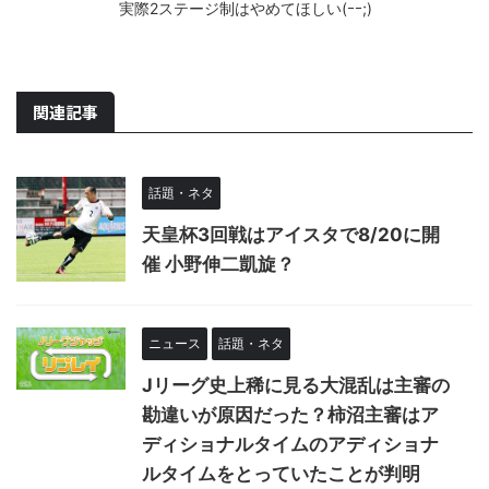
実際2ステージ制はやめてほしい(ｰｰ;)
関連記事
話題・ネタ
天皇杯3回戦はアイスタで8/20に開
催 小野伸二凱旋？
ニュース
話題・ネタ
Jリーグ史上稀に見る大混乱は主審の
勘違いが原因だった？柿沼主審はア
ディショナルタイムのアディショナ
ルタイムをとっていたことが判明